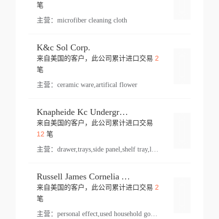
登录
笔
主营：
microfiber cleaning cloth
K&c Sol Corp.
2
来自美国的客户，此公司累计进口交易
登录
笔
主营：
ceramic ware,artifical flower
Knapheide Kc Underground
来自美国的客户，此公司累计进口交易
登录
12
笔
主营：
drawer,trays,side panel,shelf tray,lock drawer,panel,for vehicle,telescopic slide,drawer shelf,equipment,shelf,automotive part
Russell James Cornelia Arlington Va
2
来自美国的客户，此公司累计进口交易
登录
笔
主营：
personal effect,used household goods