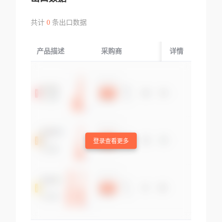
共计
0
条出口数据
产品描述
采购商
起运国/地区
详情
登录查看更多