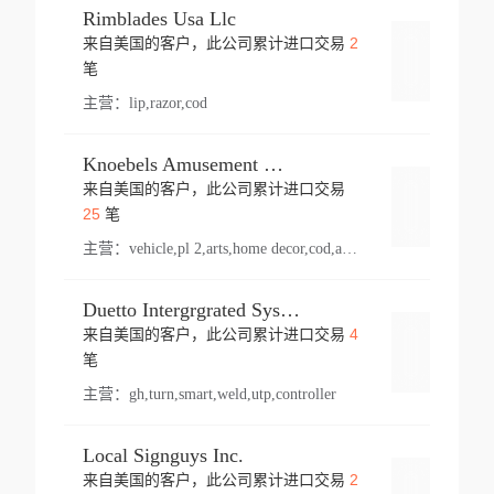
Rimblades Usa Llc
2
来自美国的客户，此公司累计进口交易
登录
笔
主营：
lip,razor,cod
Knoebels Amusement Resort
来自美国的客户，此公司累计进口交易
登录
25
笔
主营：
vehicle,pl 2,arts,home decor,cod,amusement ride,sea
Duetto Intergrgrated Systems Inc.
4
来自美国的客户，此公司累计进口交易
登录
笔
主营：
gh,turn,smart,weld,utp,controller
Local Signguys Inc.
2
来自美国的客户，此公司累计进口交易