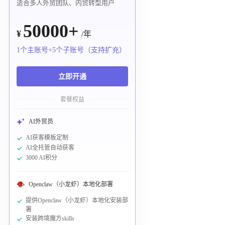
适合多人外贸团队、内贸转型用户
50000+
¥
/年
1个主账号+5个子账号（支持扩充）
立即开通
套餐权益
AI外贸员
AI获客模板定制
AI全托管自动获客
3000 AI积分
Openclaw（小龙虾）本地化部署
提供Openclaw（小龙虾）本地化安装部
署
安装跨境魔方skills