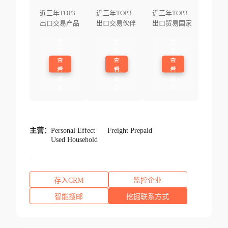
近三年TOP3
近三年TOP3
近三年TOP3
出口交易产品
出口交易伙伴
出口贸易国家
登
登
登
录
录
录
查
查
查
看
看
看
更
更
更
多
多
多
主营：
Personal Effect
Freight Prepaid
Used Household
存入CRM
监控企业
智能搜邮
挖掘联系方式