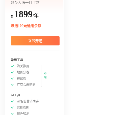
领英人脉一目了然
1899
/年
¥
赠送100元通用余额
立即开通
常用工具
海关数据
地图获客
不
限
在线搜
广交会采购商
AI工具
AI智能营销助手
智能搜邮
邮件检测