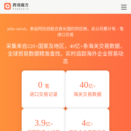
2026julia carval海关进出口
julia carval，来自阿拉伯联合酋长国的供应商，此公司累计有
-
笔
进口交易
采集来自220+国家及地区，40亿+条海关交易数据，
全球贸易数据精准查找，实时追踪海外企业贸易动
态
0
40
笔
亿+
进口交易记录
海关交易数据
3.9
4
亿+
亿+