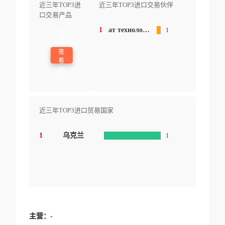
近三年TOP3进
近三年TOP3进口交易伙伴
口交易产品
1
ат технологія 40022 м суми проспект курський 147 а україна
1
登
录
查
看
更
多
近三年TOP3进口贸易国家
1
乌克兰
1
主营：
-