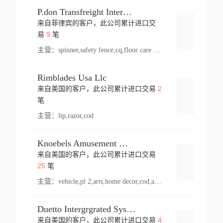
P.don Transfreight International
来自菲律宾的客户，此公司累计进口交
登录
9
易
笔
主营：
spinner,safety fence,cq,floor care machine,cargo,welded steel,web,essential,ratchet tie down,contact email,creatine monohydrate,x 50,bag,paper cups lid,erti,500 c,plush toy,steel wire,webbing,otr tyre,s8,food packaging,edmonton,quad,pc,floor cleaner,carton paper cup,wood pack,auto par,bar chair,oven,fitness products,leisure chair,canada,bicycle,rovin,pickup truck,rat,cover,carton,plastic lid,battery,ride on car,oil gas well,hat,pet cage,n tr,ionic,shoes tel,acrylic bathtub,microvit,fans,lumen,wheels,gin,tdr,tpo,llysine,hot,bur,bonnell spring,g class,dumbbell,condenser,s5,cleaner vacuum,d fence,board,wood,promi,swir,ail,orchard,mattres,cash,microfiber bathrobe,vacuum cleaner floor,access door,pad,wood packing,carton toy,gas well,cotton,freight prepaid,sga,heat exchange,mat,psn,al em,glc,lifting table,cod,plastic shell,wire po,foam,ladies knitted dress,rim,a1,roller,spare part,t 80,waterproof terminal,barbell set,vehicle,bicycle tire,go game,led light,computer chair,block mesh,stainless steel,ape,steel wire rope,carton paper box,ladies knitted pullover,threonine feed grade,electrical appliance,eyebolt,casing,rubber duck,ball,8 port,pet bottle,box steel,scaffolding parts,packing material,na e,polyester knit,blouse,d jack,vacuum flask,lip,aite,fruit plate,steel frame,sealing,mesh,s14,textile,office chair,pendant light,jet,bar stool,furniture,aluminium,wallet,carton pot,tool box,brand new tire,brightway,tria,strea,prop,fishing products,car bumper,butter,fog lamp cover,yofc,tableware,plastic,plastic bottle spray,fireplace,natural stone products,t sp,pullover,aluminium pan,massage product,spotlight,finned tube bundle,table,wood stick,high pressure cleaner,auto part,welded wire mesh,chinese medicine,mater,tsc,sea,cable,glove,supplies,kelvin,sacom,hot dipped galvanized steel pipe,ring wire,pright,rush,ion,paper bag,ring,cup sleeve,oil,gmh,car step,cabinet,leisure table,ladies knit top,sol,electric bicycle,pera,feed grade,air purifier,stanc,storage box,no wooden,pdo,iu,aluminium sheet,k2,p1,s 50,dj,vacuum cleaner,nylon bag,insulat,power,cleaner,hpa,molded,control arm,import,octg,s 99,tablecloth,screw,flail mower,dining chair,l ap,butyl inner tube,ppo,20 sp,wire lock accessories,mattress fabric,kitchen,s7,frame,steel,carton plastic,ipm,electrical cabinet,wear strip,racks,brand tire,tin,packaging material,ys,anji,ceramics product,metal furniture,sebacic acid,umber,flap,ladies knitted,bun pan,chemical substance,lusin,country of origin,edt,unica,stainless steel wire,weld,dire,ai r,poncho,toy car,chemical,t code,s corporation,oem,chinese herb,fly,hydrochloride,ppe,grille,lifting,socks,lighting,ale,unit,hood,stud,aircool,s glass fiber,brass valve valve,tssu,cotton bag,aka,gh,slusher,sporting good,bar stools,n steel,nonwoven bag,essar,ladies knitted skirt,light mouse,drilling,spin bike,sling,insulation tubing,string wound filter cartridge,door frame,u post,optical fibre cable,glass,md,kumho,synthetic grass,shoes,cific,mobil,carton box,fence panel,new tire,chi
Rimblades Usa Llc
2
来自美国的客户，此公司累计进口交易
登录
笔
主营：
lip,razor,cod
Knoebels Amusement Resort
来自美国的客户，此公司累计进口交易
登录
25
笔
主营：
vehicle,pl 2,arts,home decor,cod,amusement ride,sea
Duetto Intergrgrated Systems Inc.
4
来自美国的客户，此公司累计进口交易