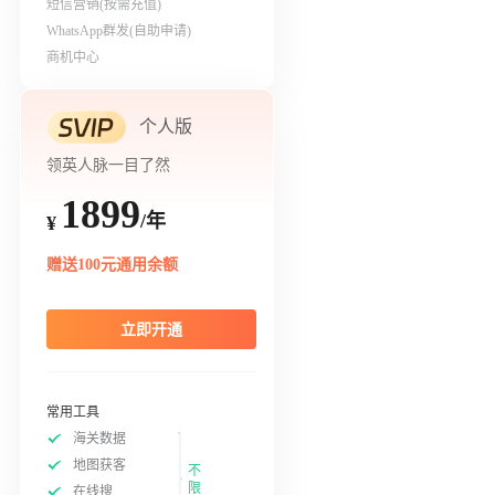
短信营销(按需充值)
WhatsApp群发(自助申请)
商机中心
个人版
领英人脉一目了然
1899
/年
¥
赠送100元通用余额
立即开通
常用工具
海关数据
地图获客
不
限
在线搜