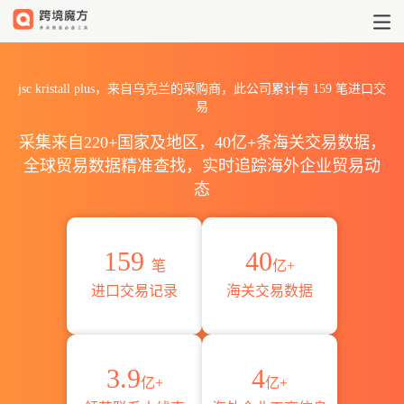
2026jsc kristall plus海
jsc kristall plus，来自乌克兰的采购商，此公司累计有
159
笔进口交
易
采集来自220+国家及地区，40亿+条海关交易数据，
全球贸易数据精准查找，实时追踪海外企业贸易动
态
159
40
笔
亿+
进口交易记录
海关交易数据
3.9
4
亿+
亿+