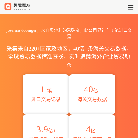
2026josefina dobinger
josefina dobinger，来自奥地利的采购商，此公司累计有
1
笔进口交
易
采集来自220+国家及地区，40亿+条海关交易数据，
全球贸易数据精准查找，实时追踪海外企业贸易动
态
1
40
笔
亿+
进口交易记录
海关交易数据
3.9
4
亿+
亿+