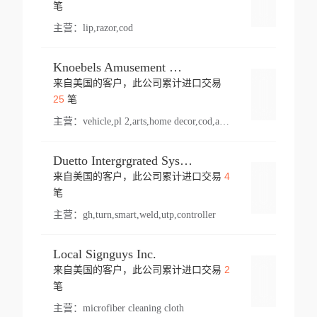
登录
笔
主营：
lip,razor,cod
Knoebels Amusement Resort
来自美国的客户，此公司累计进口交易
登录
25
笔
主营：
vehicle,pl 2,arts,home decor,cod,amusement ride,sea
Duetto Intergrgrated Systems Inc.
4
来自美国的客户，此公司累计进口交易
登录
笔
主营：
gh,turn,smart,weld,utp,controller
Local Signguys Inc.
2
来自美国的客户，此公司累计进口交易
登录
笔
主营：
microfiber cleaning cloth