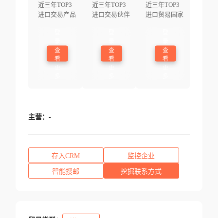
近三年TOP3
近三年TOP3
近三年TOP3
进口交易产品
进口交易伙伴
进口贸易国家
登
登
登
录
录
录
查
查
查
看
看
看
更
更
更
多
多
多
主营：
-
存入CRM
监控企业
智能搜邮
挖掘联系方式