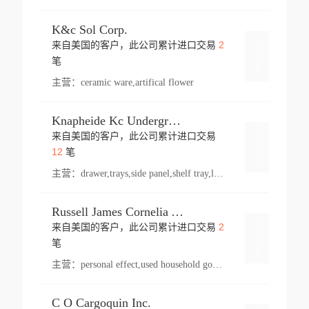
K&c Sol Corp.
2
来自美国的客户，此公司累计进口交易
登录
笔
主营：
ceramic ware,artifical flower
Knapheide Kc Underground
来自美国的客户，此公司累计进口交易
登录
12
笔
主营：
drawer,trays,side panel,shelf tray,lock drawer,panel,for vehicle,telescopic slide,drawer shelf,equipment,shelf,automotive part
Russell James Cornelia Arlington Va
2
来自美国的客户，此公司累计进口交易
登录
笔
主营：
personal effect,used household goods
C O Cargoquin Inc.