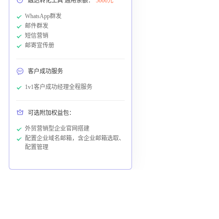
触达转化工具 通用余额：
5000元
WhatsApp群发
邮件群发
短信营销
邮寄宣传册
客户成功服务
1v1客户成功经理全程服务
可选附加权益包：
外贸营销型企业官网搭建
配置企业域名邮箱，含企业邮箱选取、
配置管理