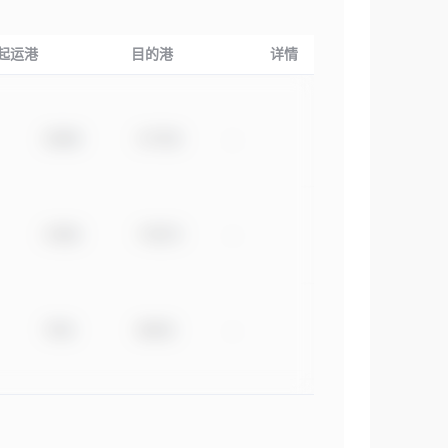
起运港
目的港
详情