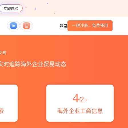
立即体验
一键注册，免费使用
登录
概览_贸易区域伙伴_HS编码港口_跨境魔方
交易
，实时追踪海外企业贸易动态
4
亿+
索
海外企业工商信息