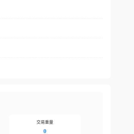
交易重量
0