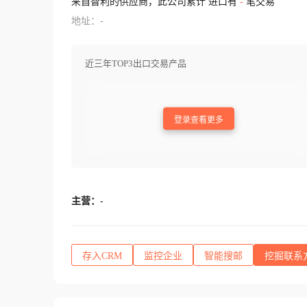
来自智利的供应商，此公司累计 进口有
-
笔交易
地址：-
近三年TOP3出口交易产品
登录查看更多
主营：
-
存入CRM
监控企业
智能搜邮
挖掘联系