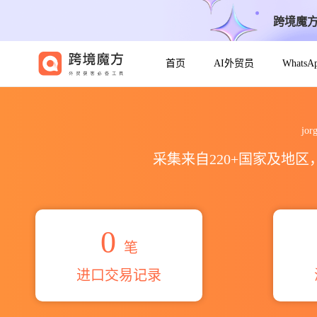
跨境魔
首页
AI外贸员
Whats
2026jorge javier maldon
jo
采集来自220+国家及地
0
笔
进口交易记录