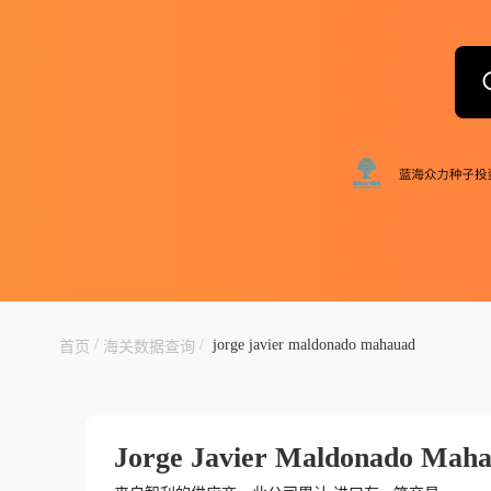
/
/
jorge javier maldonado mahauad
首页
海关数据查询
Jorge Javier Maldonado Mah