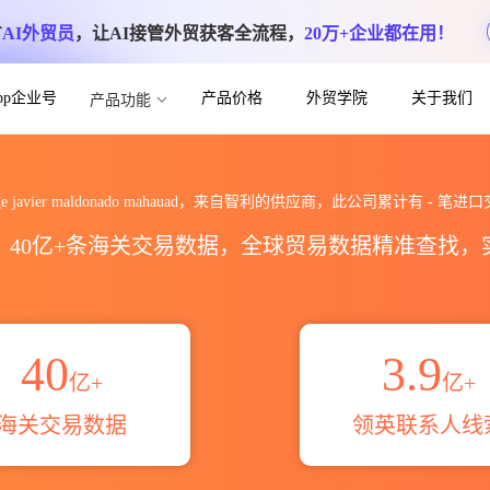
方
AI外贸员
，让AI接管外贸获客全流程，
20万+企业都在用！
App企业号
产品价格
外贸学院
关于我们
产品功能
ado mahauad海关进出口数据统计_贸易
rge javier maldonado mahauad，来自智利的供应商，此公司累计有
-
笔进口
区，40亿+条海关交易数据，全球贸易数据精准查找
40
3.9
亿+
亿+
海关交易数据
领英联系人线