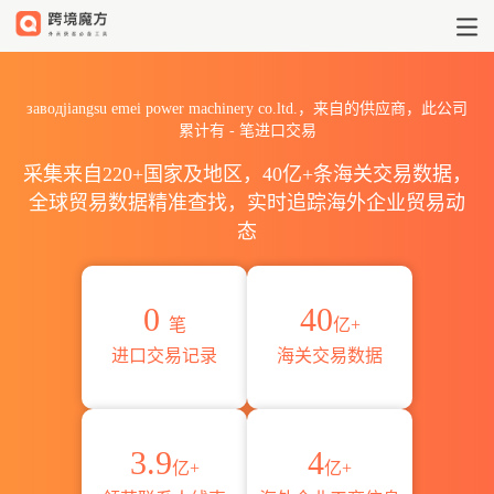
2026заводjiangsu emei po
заводjiangsu emei power machinery co.ltd.，来自的供应商，此公司
累计有
-
笔进口交易
采集来自220+国家及地区，40亿+条海关交易数据，
全球贸易数据精准查找，实时追踪海外企业贸易动
态
0
40
笔
亿+
进口交易记录
海关交易数据
3.9
4
亿+
亿+