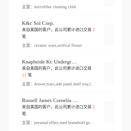
主营：
microfiber cleaning cloth
K&c Sol Corp.
2
来自美国的客户，此公司累计进口交易
登录
笔
主营：
ceramic ware,artifical flower
Knapheide Kc Underground
来自美国的客户，此公司累计进口交易
登录
12
笔
主营：
drawer,trays,side panel,shelf tray,lock drawer,panel,for vehicle,telescopic slide,drawer shelf,equipment,shelf,automotive part
Russell James Cornelia Arlington Va
2
来自美国的客户，此公司累计进口交易
登录
笔
主营：
personal effect,used household goods