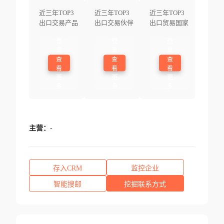
近三年TOP3
近三年TOP3
近三年TOP3
出口交易产品
出口交易伙伴
出口贸易国家
登
登
登
录
录
录
查
查
查
看
看
看
更
更
更
多
多
多
主营：
-
存入CRM
监控企业
智能搜邮
挖掘联系方式