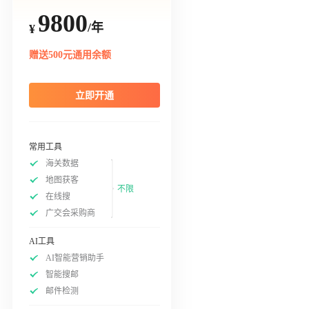
9800
/年
¥
赠送500元通用余额
立即开通
常用工具
海关数据
地图获客
不限
在线搜
广交会采购商
AI工具
AI智能营销助手
智能搜邮
邮件检测