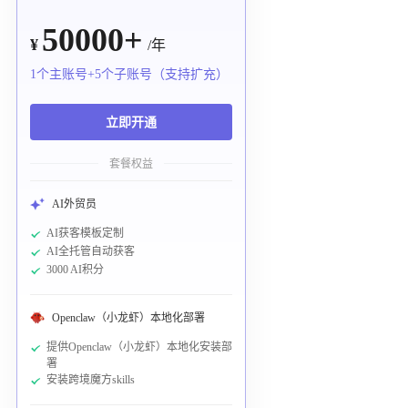
50000+
¥
/年
1个主账号+5个子账号（支持扩充）
立即开通
套餐权益
AI外贸员
AI获客模板定制
AI全托管自动获客
3000 AI积分
Openclaw（小龙虾）本地化部署
提供Openclaw（小龙虾）本地化安装部
署
安装跨境魔方skills