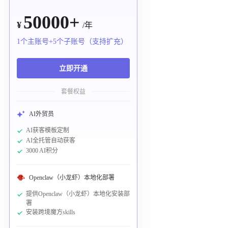
50000+
¥
/年
1个主账号+5个子账号（支持扩充）
立即开通
套餐权益
AI外贸员
AI获客模板定制
AI全托管自动获客
3000 AI积分
Openclaw（小龙虾）本地化部署
提供Openclaw（小龙虾）本地化安装部
署
安装跨境魔方skills