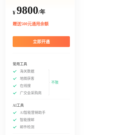
9800
/年
¥
赠送500元通用余额
立即开通
常用工具
海关数据
地图获客
不限
在线搜
广交会采购商
AI工具
AI智能营销助手
智能搜邮
邮件检测