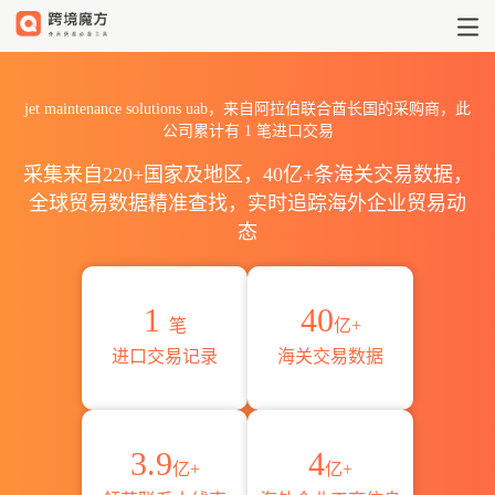
2026jet maintenance sol
jet maintenance solutions uab，来自阿拉伯联合酋长国的采购商，此
公司累计有
1
笔进口交易
采集来自220+国家及地区，40亿+条海关交易数据，
全球贸易数据精准查找，实时追踪海外企业贸易动
态
1
40
笔
亿+
进口交易记录
海关交易数据
3.9
4
亿+
亿+