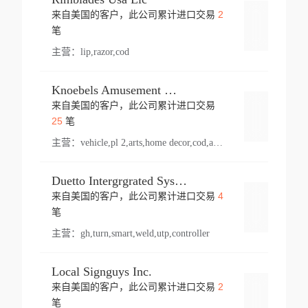
2
来自美国的客户，此公司累计进口交易
登录
笔
主营：
lip,razor,cod
Knoebels Amusement Resort
来自美国的客户，此公司累计进口交易
登录
25
笔
主营：
vehicle,pl 2,arts,home decor,cod,amusement ride,sea
Duetto Intergrgrated Systems Inc.
4
来自美国的客户，此公司累计进口交易
登录
笔
主营：
gh,turn,smart,weld,utp,controller
Local Signguys Inc.
2
来自美国的客户，此公司累计进口交易
登录
笔