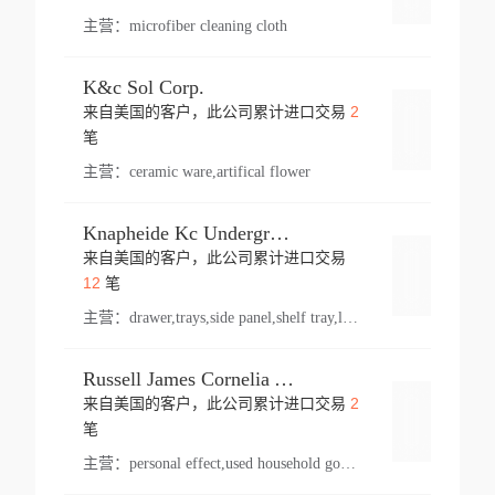
主营：
microfiber cleaning cloth
K&c Sol Corp.
2
来自美国的客户，此公司累计进口交易
登录
笔
主营：
ceramic ware,artifical flower
Knapheide Kc Underground
来自美国的客户，此公司累计进口交易
登录
12
笔
主营：
drawer,trays,side panel,shelf tray,lock drawer,panel,for vehicle,telescopic slide,drawer shelf,equipment,shelf,automotive part
Russell James Cornelia Arlington Va
2
来自美国的客户，此公司累计进口交易
登录
笔
主营：
personal effect,used household goods