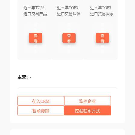
近三年TOP3
近三年TOP3
近三年TOP3
进口交易产品
进口交易伙伴
进口贸易国家
登
登
登
录
录
录
查
查
查
看
看
看
更
更
更
多
多
多
主营：
-
存入CRM
监控企业
智能搜邮
挖掘联系方式