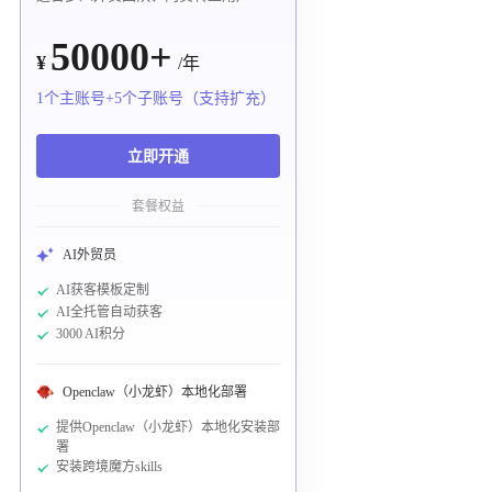
50000+
¥
/年
1个主账号+5个子账号（支持扩充）
立即开通
套餐权益
AI外贸员
AI获客模板定制
AI全托管自动获客
3000 AI积分
Openclaw（小龙虾）本地化部署
提供Openclaw（小龙虾）本地化安装部
署
安装跨境魔方skills