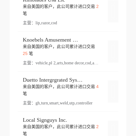
2
来自美国的客户，此公司累计进口交易
登录
笔
主营：
lip,razor,cod
Knoebels Amusement Resort
来自美国的客户，此公司累计进口交易
登录
25
笔
主营：
vehicle,pl 2,arts,home decor,cod,amusement ride,sea
Duetto Intergrgrated Systems Inc.
4
来自美国的客户，此公司累计进口交易
登录
笔
主营：
gh,turn,smart,weld,utp,controller
Local Signguys Inc.
2
来自美国的客户，此公司累计进口交易
登录
笔