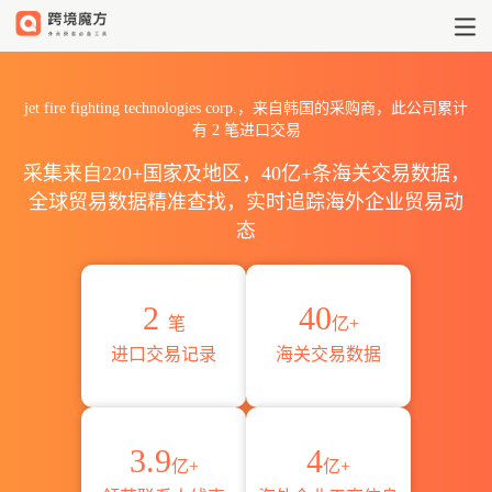
2026jet fire fighting tec
jet fire fighting technologies corp.，来自韩国的采购商，此公司累计
有
2
笔进口交易
采集来自220+国家及地区，40亿+条海关交易数据，
全球贸易数据精准查找，实时追踪海外企业贸易动
态
2
40
笔
亿+
进口交易记录
海关交易数据
3.9
4
亿+
亿+