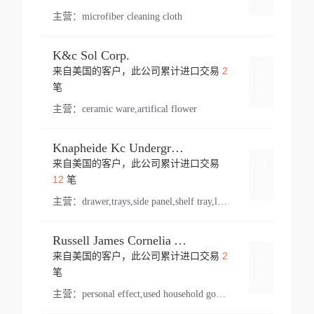
主营：
microfiber cleaning cloth
K&c Sol Corp.
2
来自美国的客户，此公司累计进口交易
登录
笔
主营：
ceramic ware,artifical flower
Knapheide Kc Underground
来自美国的客户，此公司累计进口交易
登录
12
笔
主营：
drawer,trays,side panel,shelf tray,lock drawer,panel,for vehicle,telescopic slide,drawer shelf,equipment,shelf,automotive part
Russell James Cornelia Arlington Va
2
来自美国的客户，此公司累计进口交易
登录
笔
主营：
personal effect,used household goods