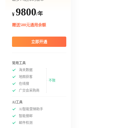
9800
/年
¥
赠送500元通用余额
立即开通
常用工具
海关数据
地图获客
不限
在线搜
广交会采购商
AI工具
AI智能营销助手
智能搜邮
邮件检测