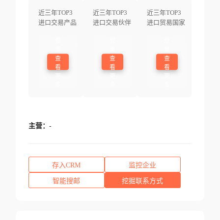
近三年TOP3
近三年TOP3
近三年TOP3
进口交易产品
进口交易伙伴
进口贸易国家
登
登
登
录
录
录
查
查
查
看
看
看
更
更
更
多
多
多
主营：
-
存入CRM
监控企业
智能搜邮
挖掘联系方式