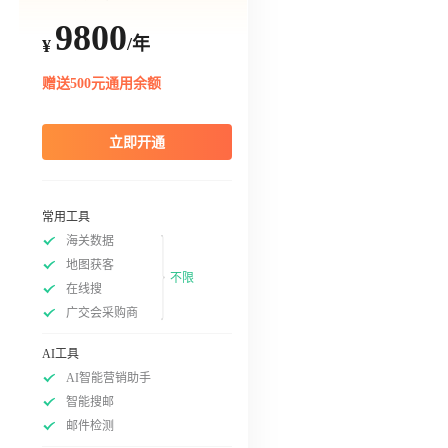
9800
/年
¥
赠送500元通用余额
立即开通
常用工具
海关数据
地图获客
不限
在线搜
广交会采购商
AI工具
AI智能营销助手
智能搜邮
邮件检测