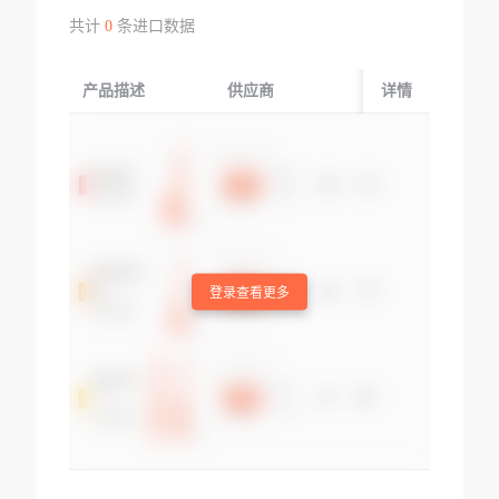
共计
0
条进口数据
产品描述
供应商
起运国/地区
详情
登录查看更多