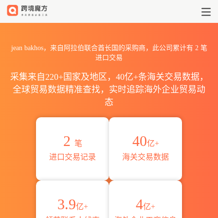
2026jean bakhos海关进出口
jean bakhos，来自阿拉伯联合酋长国的采购商，此公司累计有
2
笔
进口交易
采集来自220+国家及地区，40亿+条海关交易数据，
全球贸易数据精准查找，实时追踪海外企业贸易动
态
2
40
笔
亿+
进口交易记录
海关交易数据
3.9
4
亿+
亿+