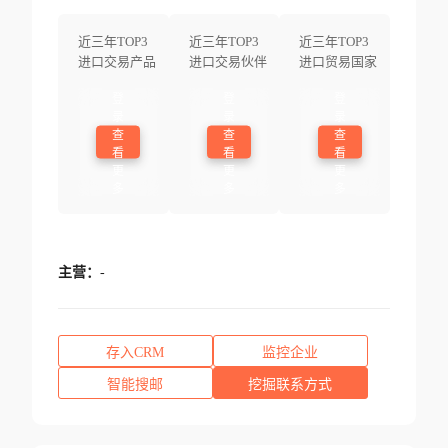
近三年TOP3
近三年TOP3
近三年TOP3
进口交易产品
进口交易伙伴
进口贸易国家
登
登
登
录
录
录
查
查
查
看
看
看
更
更
更
多
多
多
主营：
-
存入CRM
监控企业
智能搜邮
挖掘联系方式