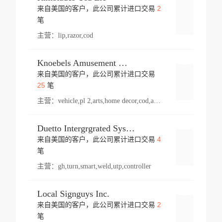
2
来自美国的客户，此公司累计进口交易
登录
笔
主营：
lip,razor,cod
Knoebels Amusement Resort
来自美国的客户，此公司累计进口交易
登录
25
笔
主营：
vehicle,pl 2,arts,home decor,cod,amusement ride,sea
Duetto Intergrgrated Systems Inc.
4
来自美国的客户，此公司累计进口交易
登录
笔
主营：
gh,turn,smart,weld,utp,controller
Local Signguys Inc.
2
来自美国的客户，此公司累计进口交易
登录
笔