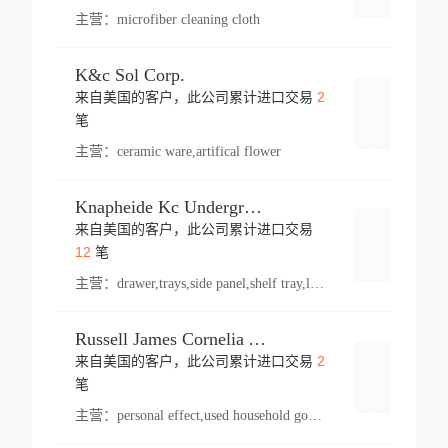
主营：
microfiber cleaning cloth
K&c Sol Corp.
2
来自美国的客户，此公司累计进口交易
登录
笔
主营：
ceramic ware,artifical flower
Knapheide Kc Underground
来自美国的客户，此公司累计进口交易
登录
12
笔
主营：
drawer,trays,side panel,shelf tray,lock drawer,panel,for vehicle,telescopic slide,drawer shelf,equipment,shelf,automotive part
Russell James Cornelia Arlington Va
2
来自美国的客户，此公司累计进口交易
登录
笔
主营：
personal effect,used household goods