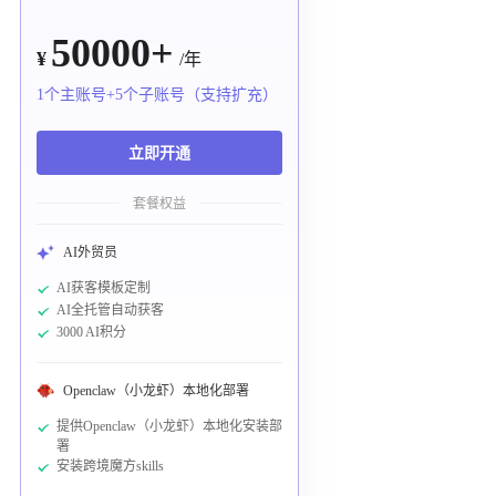
50000+
¥
/年
1个主账号+5个子账号（支持扩充）
立即开通
套餐权益
AI外贸员
AI获客模板定制
AI全托管自动获客
3000 AI积分
Openclaw（小龙虾）本地化部署
提供Openclaw（小龙虾）本地化安装部
署
安装跨境魔方skills