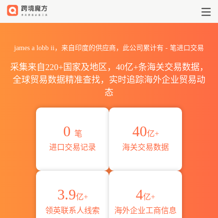
2026james a lobb ii海关
james a lobb ii，来自印度的供应商，此公司累计有
-
笔进口交易
采集来自220+国家及地区，40亿+条海关交易数据，
全球贸易数据精准查找，实时追踪海外企业贸易动
态
0
40
笔
亿+
进口交易记录
海关交易数据
3.9
4
亿+
亿+
领英联系人线索
海外企业工商信息