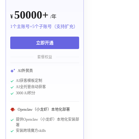
50000+
¥
/年
1个主账号+5个子账号（支持扩充）
立即开通
套餐权益
AI外贸员
AI获客模板定制
AI全托管自动获客
3000 AI积分
Openclaw（小龙虾）本地化部署
提供Openclaw（小龙虾）本地化安装部
署
安装跨境魔方skills