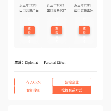
近三年TOP3
近三年TOP3
近三年TOP3
出口交易产品
出口交易伙伴
出口贸易国家
登
登
登
录
录
录
查
查
查
看
看
看
更
更
更
多
多
多
主营：
Diplomat
Personal Effect
存入CRM
监控企业
智能搜邮
挖掘联系方式