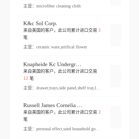
主营：
microfiber cleaning cloth
K&c Sol Corp.
2
来自美国的客户，此公司累计进口交易
登录
笔
主营：
ceramic ware,artifical flower
Knapheide Kc Underground
来自美国的客户，此公司累计进口交易
登录
12
笔
主营：
drawer,trays,side panel,shelf tray,lock drawer,panel,for vehicle,telescopic slide,drawer shelf,equipment,shelf,automotive part
Russell James Cornelia Arlington Va
2
来自美国的客户，此公司累计进口交易
登录
笔
主营：
personal effect,used household goods