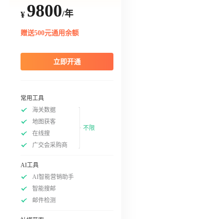
9800
/年
¥
赠送500元通用余额
立即开通
常用工具
海关数据
地图获客
不限
在线搜
广交会采购商
AI工具
AI智能营销助手
智能搜邮
邮件检测