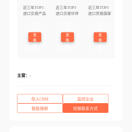
近三年TOP3
近三年TOP3
近三年TOP3
进口交易产品
进口交易伙伴
进口贸易国家
登
登
登
录
录
录
查
查
查
看
看
看
更
更
更
多
多
多
主营：
-
存入CRM
监控企业
智能搜邮
挖掘联系方式