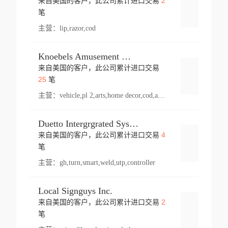
2
来自美国的客户，此公司累计进口交易
登录
笔
主营：
lip,razor,cod
Knoebels Amusement Resort
来自美国的客户，此公司累计进口交易
登录
25
笔
主营：
vehicle,pl 2,arts,home decor,cod,amusement ride,sea
Duetto Intergrgrated Systems Inc.
4
来自美国的客户，此公司累计进口交易
登录
笔
主营：
gh,turn,smart,weld,utp,controller
Local Signguys Inc.
2
来自美国的客户，此公司累计进口交易
登录
笔