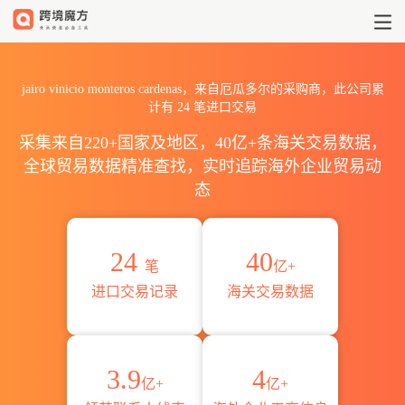
2026jairo vinicio monte
jairo vinicio monteros cardenas，来自厄瓜多尔的采购商，此公司累
计有
24
笔进口交易
采集来自220+国家及地区，40亿+条海关交易数据，
全球贸易数据精准查找，实时追踪海外企业贸易动
态
24
40
笔
亿+
进口交易记录
海关交易数据
3.9
4
亿+
亿+