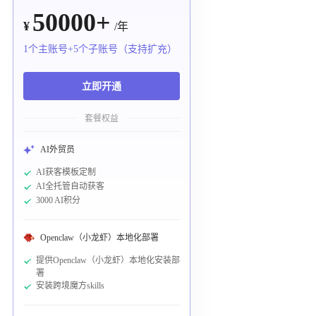
50000+
¥
/年
1个主账号+5个子账号（支持扩充）
立即开通
套餐权益
AI外贸员
AI获客模板定制
AI全托管自动获客
3000 AI积分
Openclaw（小龙虾）本地化部署
提供Openclaw（小龙虾）本地化安装部
署
安装跨境魔方skills