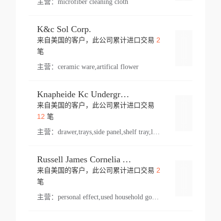
主营：
microfiber cleaning cloth
K&c Sol Corp.
2
来自美国的客户，此公司累计进口交易
登录
笔
主营：
ceramic ware,artifical flower
Knapheide Kc Underground
来自美国的客户，此公司累计进口交易
登录
12
笔
主营：
drawer,trays,side panel,shelf tray,lock drawer,panel,for vehicle,telescopic slide,drawer shelf,equipment,shelf,automotive part
Russell James Cornelia Arlington Va
2
来自美国的客户，此公司累计进口交易
登录
笔
主营：
personal effect,used household goods