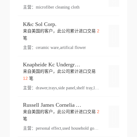
主营：
microfiber cleaning cloth
K&c Sol Corp.
2
来自美国的客户，此公司累计进口交易
登录
笔
主营：
ceramic ware,artifical flower
Knapheide Kc Underground
来自美国的客户，此公司累计进口交易
登录
12
笔
主营：
drawer,trays,side panel,shelf tray,lock drawer,panel,for vehicle,telescopic slide,drawer shelf,equipment,shelf,automotive part
Russell James Cornelia Arlington Va
2
来自美国的客户，此公司累计进口交易
登录
笔
主营：
personal effect,used household goods