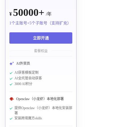
50000+
¥
/年
1个主账号+5个子账号（支持扩充）
立即开通
套餐权益
AI外贸员
AI获客模板定制
AI全托管自动获客
3000 AI积分
Openclaw（小龙虾）本地化部署
提供Openclaw（小龙虾）本地化安装部
署
安装跨境魔方skills