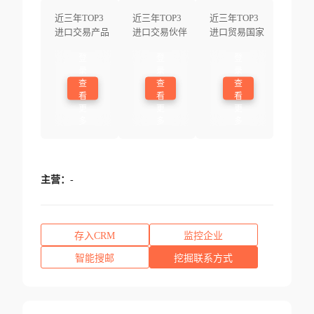
近三年TOP3
近三年TOP3
近三年TOP3
进口交易产品
进口交易伙伴
进口贸易国家
登
登
登
录
录
录
查
查
查
看
看
看
更
更
更
多
多
多
主营：
-
存入CRM
监控企业
智能搜邮
挖掘联系方式