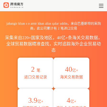
2026jahangir khan s o ami
jahangir khan s o amir khan alias qalar uddin，来自巴基斯坦的采购
商，此公司累计有
2
笔进口交易
采集来自220+国家及地区，40亿+条海关交易数据，
全球贸易数据精准查找，实时追踪海外企业贸易动
态
2
40
笔
亿+
进口交易记录
海关交易数据
3.9
4
亿+
亿+