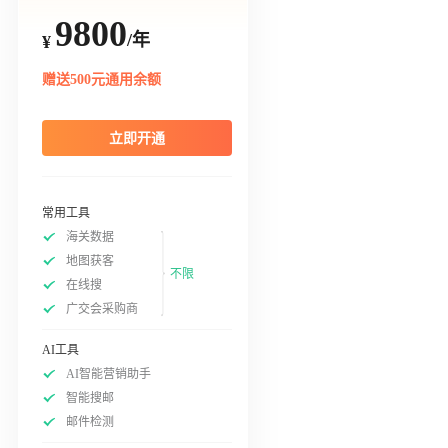
9800
/年
¥
赠送500元通用余额
立即开通
常用工具
海关数据
地图获客
不限
在线搜
广交会采购商
AI工具
AI智能营销助手
智能搜邮
邮件检测