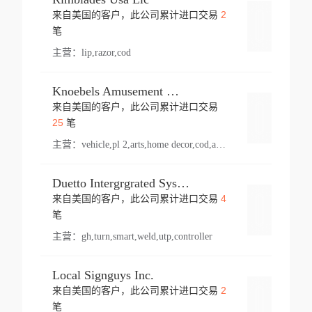
2
来自美国的客户，此公司累计进口交易
登录
笔
主营：
lip,razor,cod
Knoebels Amusement Resort
来自美国的客户，此公司累计进口交易
登录
25
笔
主营：
vehicle,pl 2,arts,home decor,cod,amusement ride,sea
Duetto Intergrgrated Systems Inc.
4
来自美国的客户，此公司累计进口交易
登录
笔
主营：
gh,turn,smart,weld,utp,controller
Local Signguys Inc.
2
来自美国的客户，此公司累计进口交易
登录
笔