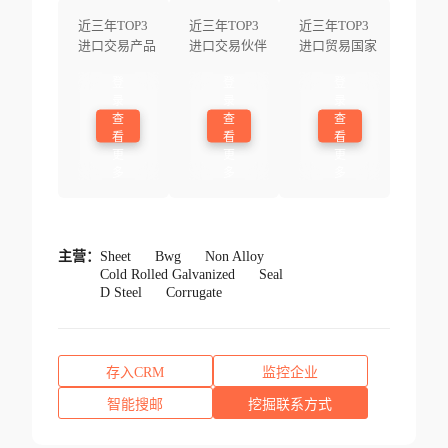
近三年TOP3
近三年TOP3
近三年TOP3
进口交易产品
进口交易伙伴
进口贸易国家
登
登
登
录
录
录
查
查
查
看
看
看
更
更
更
多
多
多
主营：
Sheet
Bwg
Non Alloy
Cold Rolled Galvanized
Seal
D Steel
Corrugate
存入CRM
监控企业
智能搜邮
挖掘联系方式