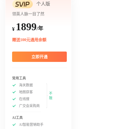
个人版
领英人脉一目了然
1899
/年
¥
赠送100元通用余额
立即开通
常用工具
海关数据
地图获客
不
限
在线搜
广交会采购商
AI工具
AI智能营销助手