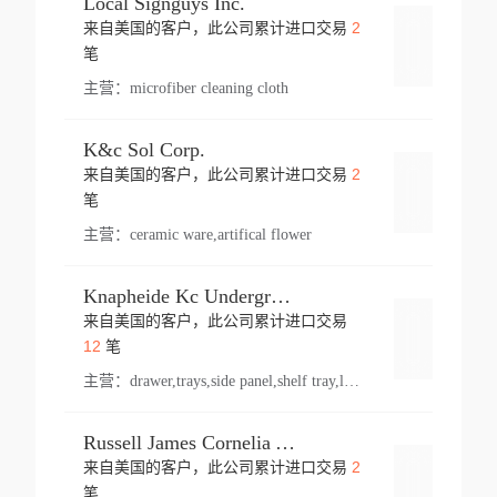
Local Signguys Inc.
2
来自美国的客户，此公司累计进口交易
登录
笔
主营：
microfiber cleaning cloth
K&c Sol Corp.
2
来自美国的客户，此公司累计进口交易
登录
笔
主营：
ceramic ware,artifical flower
Knapheide Kc Underground
来自美国的客户，此公司累计进口交易
登录
12
笔
主营：
drawer,trays,side panel,shelf tray,lock drawer,panel,for vehicle,telescopic slide,drawer shelf,equipment,shelf,automotive part
Russell James Cornelia Arlington Va
2
来自美国的客户，此公司累计进口交易
登录
笔