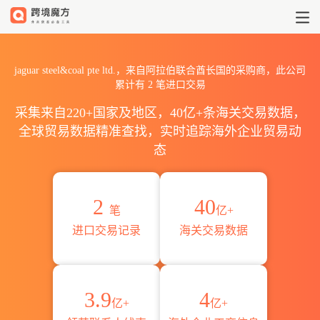
2026jaguar steel&coal p
jaguar steel&coal pte ltd.，来自阿拉伯联合酋长国的采购商，此公司
累计有
2
笔进口交易
采集来自220+国家及地区，40亿+条海关交易数据，
全球贸易数据精准查找，实时追踪海外企业贸易动
态
2
40
笔
亿+
进口交易记录
海关交易数据
3.9
4
亿+
亿+