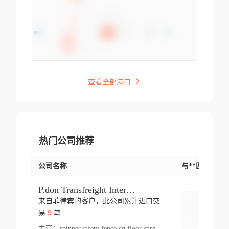
查看全部港口
热门公司推荐
公司名称
与**匹配交易
P.don Transfreight International
来自菲律宾的客户，此公司累计进口交
登录
9
易
笔
主营：
spinner,safety fence,cq,floor care machine,cargo,welded steel,web,essential,ratchet tie down,contact email,creatine monohydrate,x 50,bag,paper cups lid,erti,500 c,plush toy,steel wire,webbing,otr tyre,s8,food packaging,edmonton,quad,pc,floor cleaner,carton paper cup,wood pack,auto par,bar chair,oven,fitness products,leisure chair,canada,bicycle,rovin,pickup truck,rat,cover,carton,plastic lid,battery,ride on car,oil gas well,hat,pet cage,n tr,ionic,shoes tel,acrylic bathtub,microvit,fans,lumen,wheels,gin,tdr,tpo,llysine,hot,bur,bonnell spring,g class,dumbbell,condenser,s5,cleaner vacuum,d fence,board,wood,promi,swir,ail,orchard,mattres,cash,microfiber bathrobe,vacuum cleaner floor,access door,pad,wood packing,carton toy,gas well,cotton,freight prepaid,sga,heat exchange,mat,psn,al em,glc,lifting table,cod,plastic shell,wire po,foam,ladies knitted dress,rim,a1,roller,spare part,t 80,waterproof terminal,barbell set,vehicle,bicycle tire,go game,led light,computer chair,block mesh,stainless steel,ape,steel wire rope,carton paper box,ladies knitted pullover,threonine feed grade,electrical appliance,eyebolt,casing,rubber duck,ball,8 port,pet bottle,box steel,scaffolding parts,packing material,na e,polyester knit,blouse,d jack,vacuum flask,lip,aite,fruit plate,steel frame,sealing,mesh,s14,textile,office chair,pendant light,jet,bar stool,furniture,aluminium,wallet,carton pot,tool box,brand new tire,brightway,tria,strea,prop,fishing products,car bumper,butter,fog lamp cover,yofc,tableware,plastic,plastic bottle spray,fireplace,natural stone products,t sp,pullover,aluminium pan,massage product,spotlight,finned tube bundle,table,wood stick,high pressure cleaner,auto part,welded wire mesh,chinese medicine,mater,tsc,sea,cable,glove,supplies,kelvin,sacom,hot dipped galvanized steel pipe,ring wire,pright,rush,ion,paper bag,ring,cup sleeve,oil,gmh,car step,cabinet,leisure table,ladies knit top,sol,electric bicycle,pera,feed grade,air purifier,stanc,storage box,no wooden,pdo,iu,aluminium sheet,k2,p1,s 50,dj,vacuum cleaner,nylon bag,insulat,power,cleaner,hpa,molded,control arm,import,octg,s 99,tablecloth,screw,flail mower,dining chair,l ap,butyl inner tube,ppo,20 sp,wire lock accessories,mattress fabric,kitchen,s7,frame,steel,carton plastic,ipm,electrical cabinet,wear strip,racks,brand tire,tin,packaging material,ys,anji,ceramics product,metal furniture,sebacic acid,umber,flap,ladies knitted,bun pan,chemical substance,lusin,country of origin,edt,unica,stainless steel wire,weld,dire,ai r,poncho,toy car,chemical,t code,s corporation,oem,chinese herb,fly,hydrochloride,ppe,grille,lifting,socks,lighting,ale,unit,hood,stud,aircool,s glass fiber,brass valve valve,tssu,cotton bag,aka,gh,slusher,sporting good,bar stools,n steel,nonwoven bag,essar,ladies knitted skirt,light mouse,drilling,spin bike,sling,insulation tubing,string wound filter cartridge,door frame,u post,optical fibre cable,glass,md,kumho,synthetic grass,shoes,cific,mobil,carton box,fence panel,new tire,chi