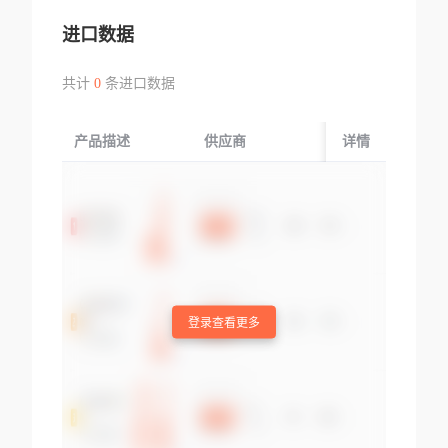
进口数据
共计
0
条进口数据
产品描述
供应商
起运国/地区
详情
登录查看更多