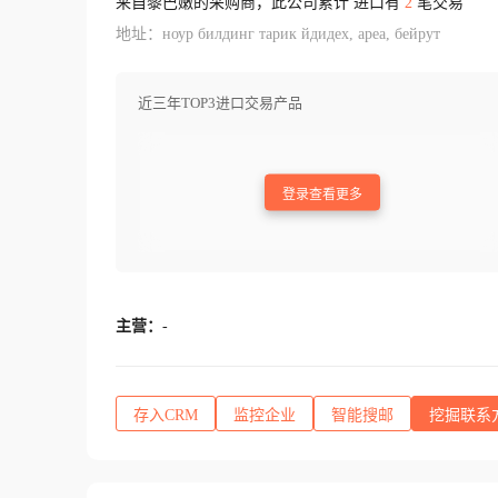
来自黎巴嫩的采购商，此公司累计 进口有
2
笔交易
地址：ноур билдинг тарик йдидех, ареа, бейрут
近三年TOP3进口交易产品
登录查看更多
主营：
-
存入CRM
监控企业
智能搜邮
挖掘联系