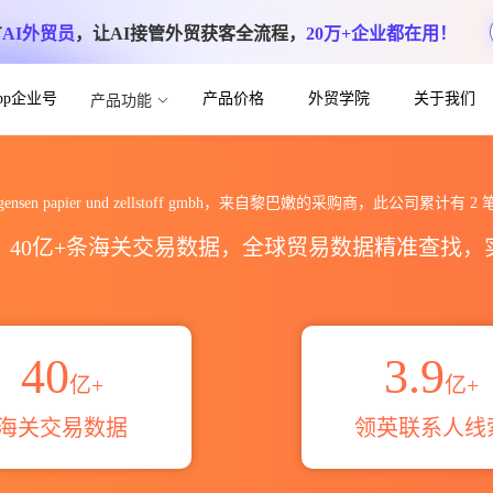
方
AI外贸员
，让AI接管外贸获客全流程，
20万+企业都在用！
App企业号
产品价格
外贸学院
关于我们
产品功能
ier und zellstoff gmbh海关进
uergensen papier und zellstoff gmbh，来自黎巴嫩的采购商，此公司累计有
2
区，40亿+条海关交易数据，全球贸易数据精准查找
40
3.9
亿+
亿+
海关交易数据
领英联系人线