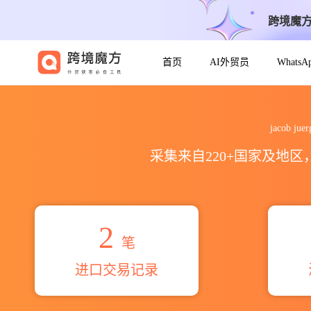
跨境魔
首页
AI外贸员
Whats
2026jacob juergensen pap
jacob j
采集来自220+国家及地
2
笔
进口交易记录