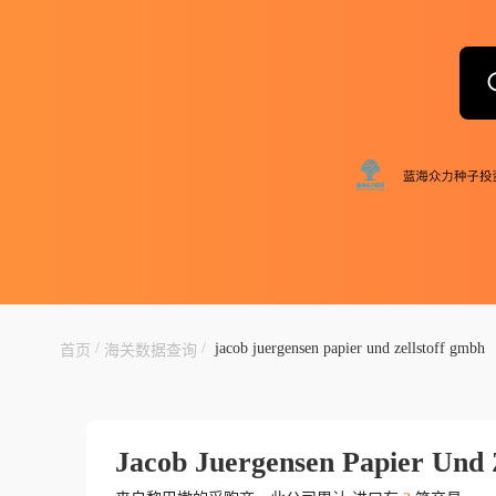
/
/
jacob juergensen papier und zellstoff gmbh
首页
海关数据查询