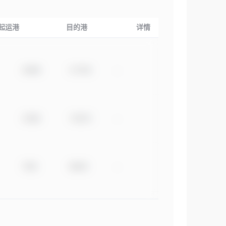
起运港
目的港
详情