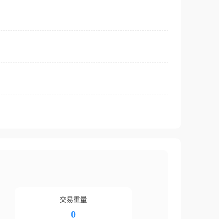
交易重量
0