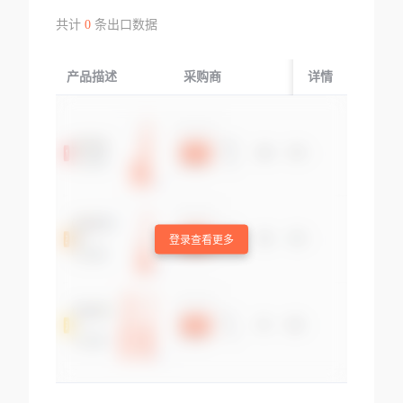
共计
0
条出口数据
产品描述
采购商
起运国/地区
详情
登录查看更多