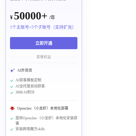
50000+
¥
/年
1个主账号+5个子账号（支持扩充）
立即开通
套餐权益
AI外贸员
AI获客模板定制
AI全托管自动获客
3000 AI积分
Openclaw（小龙虾）本地化部署
提供Openclaw（小龙虾）本地化安装部
署
安装跨境魔方skills