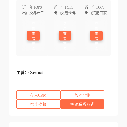
近三年TOP3
近三年TOP3
近三年TOP3
出口交易产品
出口交易伙伴
出口贸易国家
登
登
登
录
录
录
查
查
查
看
看
看
更
更
更
多
多
多
主营：
Overcoat
存入CRM
监控企业
智能搜邮
挖掘联系方式