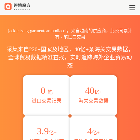
2026jackie tseng garmen
jackie tseng garmentcambodiacol，来自越南的供应商，此公司累计
有
-
笔进口交易
采集来自220+国家及地区，40亿+条海关交易数据，
全球贸易数据精准查找，实时追踪海外企业贸易动
态
0
40
笔
亿+
进口交易记录
海关交易数据
3.9
4
亿+
亿+