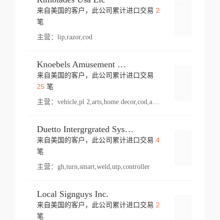
2
来自美国的客户，此公司累计进口交易
登录
笔
主营：
lip,razor,cod
Knoebels Amusement Resort
来自美国的客户，此公司累计进口交易
登录
25
笔
主营：
vehicle,pl 2,arts,home decor,cod,amusement ride,sea
Duetto Intergrgrated Systems Inc.
4
来自美国的客户，此公司累计进口交易
登录
笔
主营：
gh,turn,smart,weld,utp,controller
Local Signguys Inc.
2
来自美国的客户，此公司累计进口交易
登录
笔