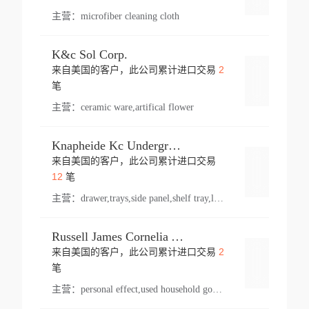
主营：
microfiber cleaning cloth
K&c Sol Corp.
2
来自美国的客户，此公司累计进口交易
登录
笔
主营：
ceramic ware,artifical flower
Knapheide Kc Underground
来自美国的客户，此公司累计进口交易
登录
12
笔
主营：
drawer,trays,side panel,shelf tray,lock drawer,panel,for vehicle,telescopic slide,drawer shelf,equipment,shelf,automotive part
Russell James Cornelia Arlington Va
2
来自美国的客户，此公司累计进口交易
登录
笔
主营：
personal effect,used household goods