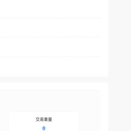
交易重量
0