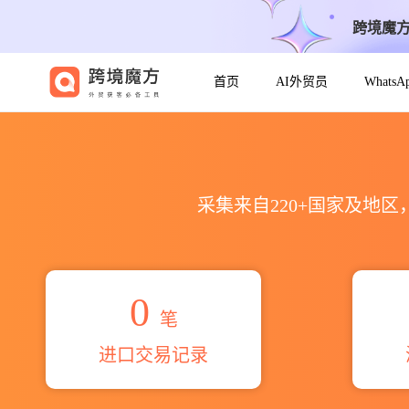
跨境魔
首页
AI外贸员
Whats
2026j b khokani&co海关
采集来自220+国家及地
0
笔
进口交易记录