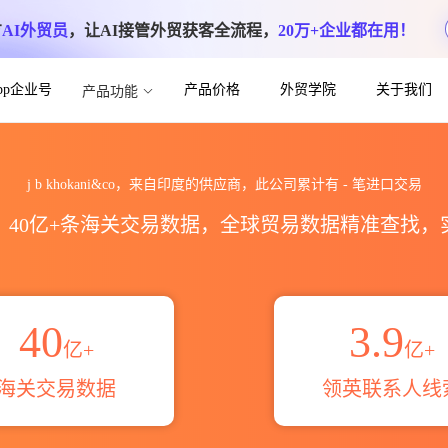
方
AI外贸员
，让AI接管外贸获客全流程，
20万+企业都在用！
App企业号
产品价格
外贸学院
关于我们
产品功能
进出口数据统计_贸易概览_贸易区域伙伴_H
j b khokani&co，来自印度的供应商，此公司累计有
-
笔进口交易
区，40亿+条海关交易数据，全球贸易数据精准查找
40
3.9
亿+
亿+
海关交易数据
领英联系人线