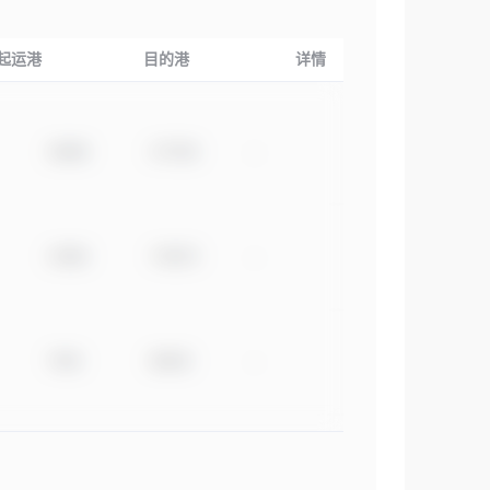
起运港
目的港
详情