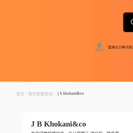
/
/
j b khokani&co
首页
海关数据查询
J B Khokani&co