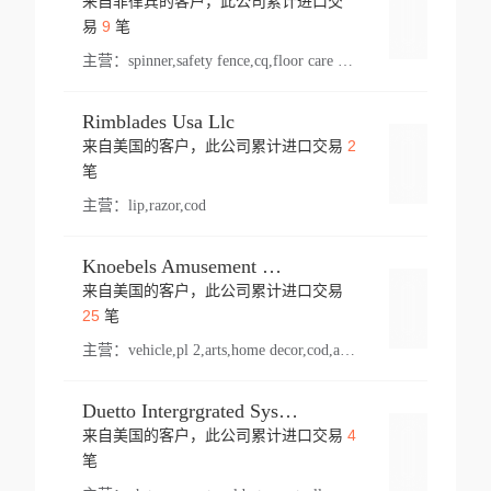
来自菲律宾的客户，此公司累计进口交
登录
9
易
笔
主营：
spinner,safety fence,cq,floor care machine,cargo,welded steel,web,essential,ratchet tie down,contact email,creatine monohydrate,x 50,bag,paper cups lid,erti,500 c,plush toy,steel wire,webbing,otr tyre,s8,food packaging,edmonton,quad,pc,floor cleaner,carton paper cup,wood pack,auto par,bar chair,oven,fitness products,leisure chair,canada,bicycle,rovin,pickup truck,rat,cover,carton,plastic lid,battery,ride on car,oil gas well,hat,pet cage,n tr,ionic,shoes tel,acrylic bathtub,microvit,fans,lumen,wheels,gin,tdr,tpo,llysine,hot,bur,bonnell spring,g class,dumbbell,condenser,s5,cleaner vacuum,d fence,board,wood,promi,swir,ail,orchard,mattres,cash,microfiber bathrobe,vacuum cleaner floor,access door,pad,wood packing,carton toy,gas well,cotton,freight prepaid,sga,heat exchange,mat,psn,al em,glc,lifting table,cod,plastic shell,wire po,foam,ladies knitted dress,rim,a1,roller,spare part,t 80,waterproof terminal,barbell set,vehicle,bicycle tire,go game,led light,computer chair,block mesh,stainless steel,ape,steel wire rope,carton paper box,ladies knitted pullover,threonine feed grade,electrical appliance,eyebolt,casing,rubber duck,ball,8 port,pet bottle,box steel,scaffolding parts,packing material,na e,polyester knit,blouse,d jack,vacuum flask,lip,aite,fruit plate,steel frame,sealing,mesh,s14,textile,office chair,pendant light,jet,bar stool,furniture,aluminium,wallet,carton pot,tool box,brand new tire,brightway,tria,strea,prop,fishing products,car bumper,butter,fog lamp cover,yofc,tableware,plastic,plastic bottle spray,fireplace,natural stone products,t sp,pullover,aluminium pan,massage product,spotlight,finned tube bundle,table,wood stick,high pressure cleaner,auto part,welded wire mesh,chinese medicine,mater,tsc,sea,cable,glove,supplies,kelvin,sacom,hot dipped galvanized steel pipe,ring wire,pright,rush,ion,paper bag,ring,cup sleeve,oil,gmh,car step,cabinet,leisure table,ladies knit top,sol,electric bicycle,pera,feed grade,air purifier,stanc,storage box,no wooden,pdo,iu,aluminium sheet,k2,p1,s 50,dj,vacuum cleaner,nylon bag,insulat,power,cleaner,hpa,molded,control arm,import,octg,s 99,tablecloth,screw,flail mower,dining chair,l ap,butyl inner tube,ppo,20 sp,wire lock accessories,mattress fabric,kitchen,s7,frame,steel,carton plastic,ipm,electrical cabinet,wear strip,racks,brand tire,tin,packaging material,ys,anji,ceramics product,metal furniture,sebacic acid,umber,flap,ladies knitted,bun pan,chemical substance,lusin,country of origin,edt,unica,stainless steel wire,weld,dire,ai r,poncho,toy car,chemical,t code,s corporation,oem,chinese herb,fly,hydrochloride,ppe,grille,lifting,socks,lighting,ale,unit,hood,stud,aircool,s glass fiber,brass valve valve,tssu,cotton bag,aka,gh,slusher,sporting good,bar stools,n steel,nonwoven bag,essar,ladies knitted skirt,light mouse,drilling,spin bike,sling,insulation tubing,string wound filter cartridge,door frame,u post,optical fibre cable,glass,md,kumho,synthetic grass,shoes,cific,mobil,carton box,fence panel,new tire,chi
Rimblades Usa Llc
2
来自美国的客户，此公司累计进口交易
登录
笔
主营：
lip,razor,cod
Knoebels Amusement Resort
来自美国的客户，此公司累计进口交易
登录
25
笔
主营：
vehicle,pl 2,arts,home decor,cod,amusement ride,sea
Duetto Intergrgrated Systems Inc.
4
来自美国的客户，此公司累计进口交易
登录
笔