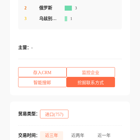
2
俄罗斯
3
3
乌兹别克斯坦
1
主营：
-
存入CRM
监控企业
智能搜邮
挖掘联系方式
贸易类型：
进口(757)
交易时间：
近三年
近两年
近一年