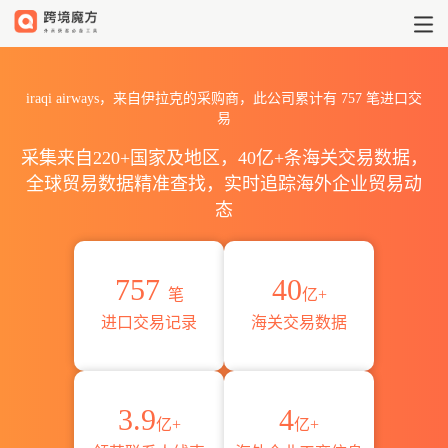
2026iraqi airways海关进出
iraqi airways，来自伊拉克的采购商，此公司累计有
757
笔进口交
易
采集来自220+国家及地区，40亿+条海关交易数据，
全球贸易数据精准查找，实时追踪海外企业贸易动
态
757
40
笔
亿+
进口交易记录
海关交易数据
3.9
4
亿+
亿+