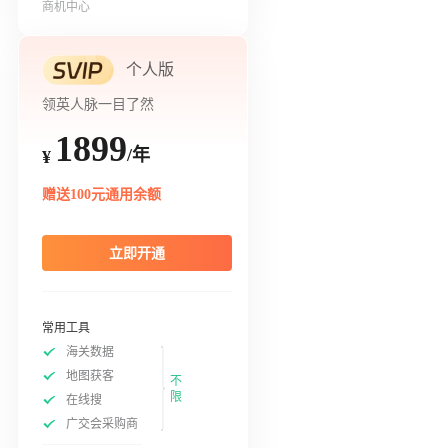
商机中心
个人版
领英人脉一目了然
1899
/年
¥
赠送100元通用余额
立即开通
常用工具
海关数据
地图获客
不
限
在线搜
广交会采购商