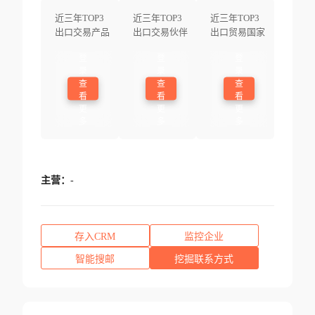
近三年TOP3
近三年TOP3
近三年TOP3
出口交易产品
出口交易伙伴
出口贸易国家
登
登
登
录
录
录
查
查
查
看
看
看
更
更
更
多
多
多
主营：
-
存入CRM
监控企业
智能搜邮
挖掘联系方式