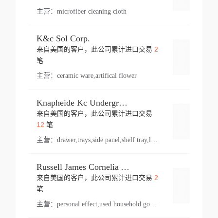
主营：
microfiber cleaning cloth
K&c Sol Corp.
2
来自美国的客户，此公司累计进口交易
登录
笔
主营：
ceramic ware,artifical flower
Knapheide Kc Underground
来自美国的客户，此公司累计进口交易
登录
12
笔
主营：
drawer,trays,side panel,shelf tray,lock drawer,panel,for vehicle,telescopic slide,drawer shelf,equipment,shelf,automotive part
Russell James Cornelia Arlington Va
2
来自美国的客户，此公司累计进口交易
登录
笔
主营：
personal effect,used household goods