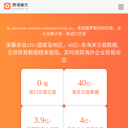
2026iq american cosmetic
iq american cosmetics manufacturing inc，来自俄罗斯的供应商，此
公司累计有
-
笔进口交易
采集来自220+国家及地区，40亿+条海关交易数据，
全球贸易数据精准查找，实时追踪海外企业贸易动
态
0
40
笔
亿+
进口交易记录
海关交易数据
3.9
4
亿+
亿+