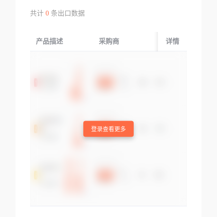
共计
0
条出口数据
产品描述
采购商
起运国/地区
详情
登录查看更多