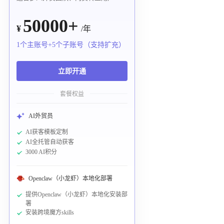
50000+
¥
/年
1个主账号+5个子账号（支持扩充）
立即开通
套餐权益
AI外贸员
AI获客模板定制
AI全托管自动获客
3000 AI积分
Openclaw（小龙虾）本地化部署
提供Openclaw（小龙虾）本地化安装部
署
安装跨境魔方skills