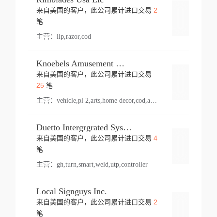
2
来自美国的客户，此公司累计进口交易
登录
笔
主营：
lip,razor,cod
Knoebels Amusement Resort
来自美国的客户，此公司累计进口交易
登录
25
笔
主营：
vehicle,pl 2,arts,home decor,cod,amusement ride,sea
Duetto Intergrgrated Systems Inc.
4
来自美国的客户，此公司累计进口交易
登录
笔
主营：
gh,turn,smart,weld,utp,controller
Local Signguys Inc.
2
来自美国的客户，此公司累计进口交易
登录
笔