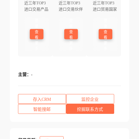
近三年TOP3
近三年TOP3
近三年TOP3
进口交易产品
进口交易伙伴
进口贸易国家
登
登
登
录
录
录
查
查
查
看
看
看
更
更
更
多
多
多
主营：
-
存入CRM
监控企业
智能搜邮
挖掘联系方式