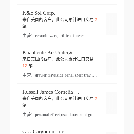
K&c Sol Corp.
2
来自美国的客户，此公司累计进口交易
登录
笔
主营：
ceramic ware,artifical flower
Knapheide Kc Underground
来自美国的客户，此公司累计进口交易
登录
12
笔
主营：
drawer,trays,side panel,shelf tray,lock drawer,panel,for vehicle,telescopic slide,drawer shelf,equipment,shelf,automotive part
Russell James Cornelia Arlington Va
2
来自美国的客户，此公司累计进口交易
登录
笔
主营：
personal effect,used household goods
C O Cargoquin Inc.