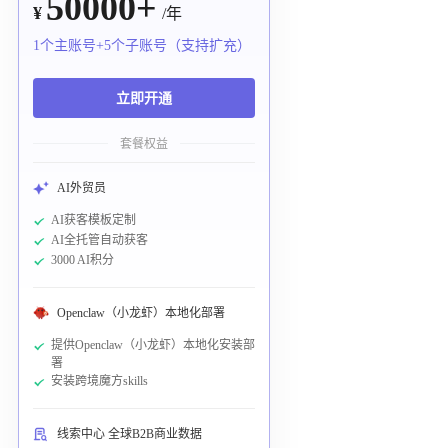
50000+
¥
/年
1个主账号+5个子账号（支持扩充）
立即开通
套餐权益
AI外贸员
AI获客模板定制
AI全托管自动获客
3000 AI积分
Openclaw（小龙虾）本地化部署
提供Openclaw（小龙虾）本地化安装部
署
安装跨境魔方skills
线索中心 全球B2B商业数据