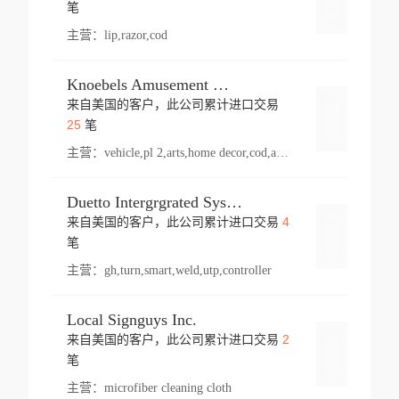
登录
笔
主营：
lip,razor,cod
Knoebels Amusement Resort
来自美国的客户，此公司累计进口交易
登录
25
笔
主营：
vehicle,pl 2,arts,home decor,cod,amusement ride,sea
Duetto Intergrgrated Systems Inc.
4
来自美国的客户，此公司累计进口交易
登录
笔
主营：
gh,turn,smart,weld,utp,controller
Local Signguys Inc.
2
来自美国的客户，此公司累计进口交易
登录
笔
主营：
microfiber cleaning cloth