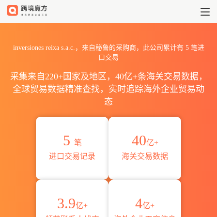
2026inversiones reixa s
inversiones reixa s.a.c.，来自秘鲁的采购商，此公司累计有
5
笔进
口交易
采集来自220+国家及地区，40亿+条海关交易数据，
全球贸易数据精准查找，实时追踪海外企业贸易动
态
5
40
笔
亿+
进口交易记录
海关交易数据
3.9
4
亿+
亿+