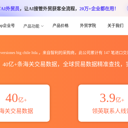
方
AI外贸员
，让AI接管外贸获客全流程，
20万+企业都在用！
App企业号
产品价格
外贸学院
关于我们
产品功能
le ltda.海关进出口数据统计_贸易概览_贸
nversiones big chile ltda.，来自智利的采购商，此公司累计有
147
笔进口交
区，40亿+条海关交易数据，全球贸易数据精准查找
40
3.9
亿+
亿+
海关交易数据
领英联系人线