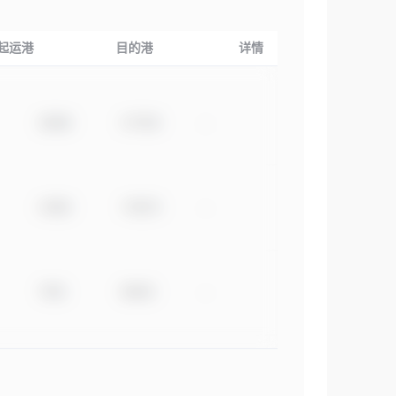
起运港
目的港
详情