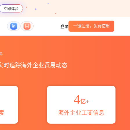
立即体验
一键注册，免费使用
登录
易区域伙伴_HS编码港口_跨境魔方
易
，实时追踪海外企业贸易动态
4
亿+
索
海外企业工商信息