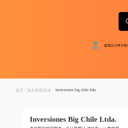
/
/
inversiones big chile ltda.
首页
海关数据查询
Inversiones Big Chile Ltda.