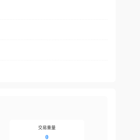
交易重量
0