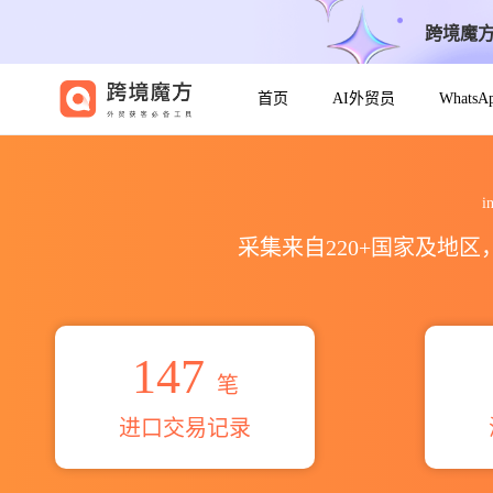
跨境魔
首页
AI外贸员
Whats
2026inversiones big chi
i
采集来自220+国家及地
147
笔
进口交易记录