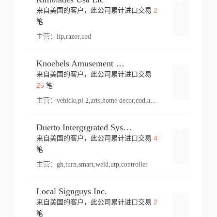
2
来自美国的客户，此公司累计进口交易
登录
笔
主营：
lip,razor,cod
Knoebels Amusement Resort
来自美国的客户，此公司累计进口交易
登录
25
笔
主营：
vehicle,pl 2,arts,home decor,cod,amusement ride,sea
Duetto Intergrgrated Systems Inc.
4
来自美国的客户，此公司累计进口交易
登录
笔
主营：
gh,turn,smart,weld,utp,controller
Local Signguys Inc.
2
来自美国的客户，此公司累计进口交易
登录
笔