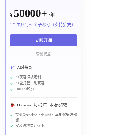
50000+
¥
/年
1个主账号+5个子账号（支持扩充）
立即开通
套餐权益
AI外贸员
AI获客模板定制
AI全托管自动获客
3000 AI积分
Openclaw（小龙虾）本地化部署
提供Openclaw（小龙虾）本地化安装部
署
安装跨境魔方skills