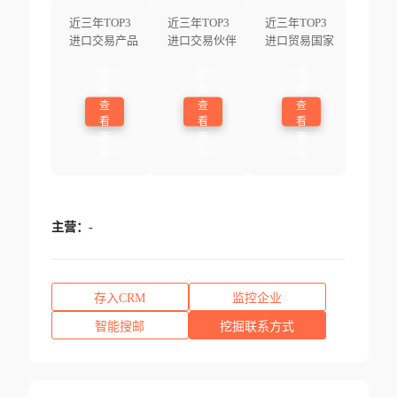
近三年TOP3
近三年TOP3
近三年TOP3
进口交易产品
进口交易伙伴
进口贸易国家
登
登
登
录
录
录
查
查
查
看
看
看
更
更
更
多
多
多
主营：
-
存入CRM
监控企业
智能搜邮
挖掘联系方式