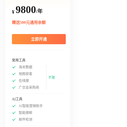
9800
/年
¥
赠送500元通用余额
立即开通
常用工具
海关数据
地图获客
不限
在线搜
广交会采购商
AI工具
AI智能营销助手
智能搜邮
邮件检测