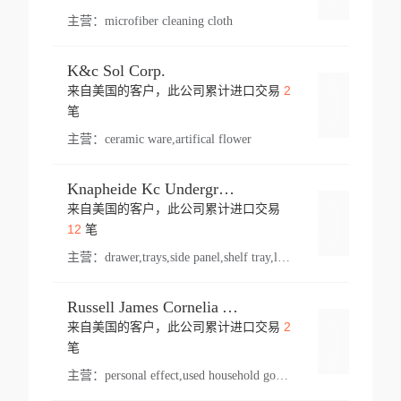
主营：
microfiber cleaning cloth
K&c Sol Corp.
2
来自美国的客户，此公司累计进口交易
登录
笔
主营：
ceramic ware,artifical flower
Knapheide Kc Underground
来自美国的客户，此公司累计进口交易
登录
12
笔
主营：
drawer,trays,side panel,shelf tray,lock drawer,panel,for vehicle,telescopic slide,drawer shelf,equipment,shelf,automotive part
Russell James Cornelia Arlington Va
2
来自美国的客户，此公司累计进口交易
登录
笔
主营：
personal effect,used household goods