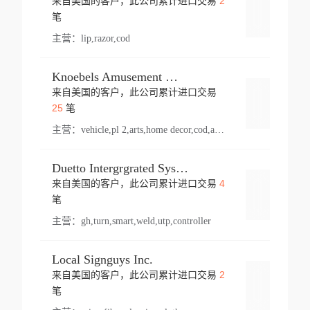
2
来自美国的客户，此公司累计进口交易
登录
笔
主营：
lip,razor,cod
Knoebels Amusement Resort
来自美国的客户，此公司累计进口交易
登录
25
笔
主营：
vehicle,pl 2,arts,home decor,cod,amusement ride,sea
Duetto Intergrgrated Systems Inc.
4
来自美国的客户，此公司累计进口交易
登录
笔
主营：
gh,turn,smart,weld,utp,controller
Local Signguys Inc.
2
来自美国的客户，此公司累计进口交易
登录
笔