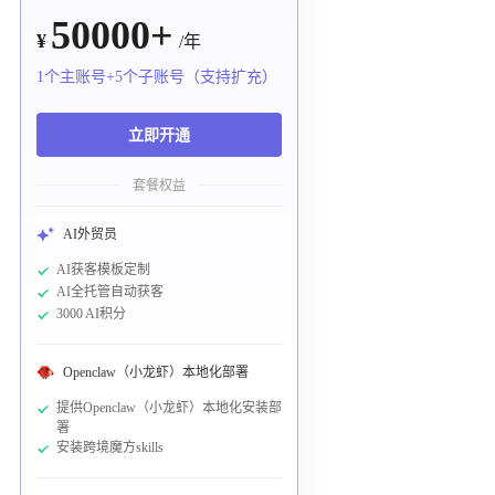
50000+
¥
/年
1个主账号+5个子账号（支持扩充）
立即开通
套餐权益
AI外贸员
AI获客模板定制
AI全托管自动获客
3000 AI积分
Openclaw（小龙虾）本地化部署
提供Openclaw（小龙虾）本地化安装部
署
安装跨境魔方skills