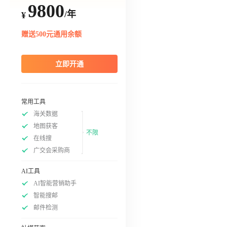
9800
/年
¥
赠送500元通用余额
立即开通
常用工具
海关数据
地图获客
不限
在线搜
广交会采购商
AI工具
AI智能营销助手
智能搜邮
邮件检测