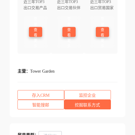
近三年TOP3
近三年TOP3
近三年TOP3
出口交易产品
出口交易伙伴
出口贸易国家
登
登
登
录
录
录
查
查
查
看
看
看
更
更
更
多
多
多
主营：
Tower Garden
存入CRM
监控企业
智能搜邮
挖掘联系方式