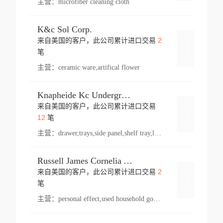
主营：
microfiber cleaning cloth
K&c Sol Corp.
2
来自美国的客户，此公司累计进口交易
登录
笔
主营：
ceramic ware,artifical flower
Knapheide Kc Underground
来自美国的客户，此公司累计进口交易
登录
12
笔
主营：
drawer,trays,side panel,shelf tray,lock drawer,panel,for vehicle,telescopic slide,drawer shelf,equipment,shelf,automotive part
Russell James Cornelia Arlington Va
2
来自美国的客户，此公司累计进口交易
登录
笔
主营：
personal effect,used household goods