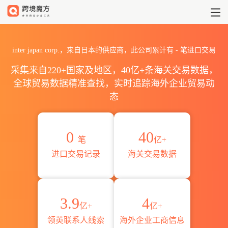
2026inter japan corp.
inter japan corp.，来自日本的供应商，此公司累计有
-
笔进口交易
采集来自220+国家及地区，40亿+条海关交易数据，
全球贸易数据精准查找，实时追踪海外企业贸易动
态
0
40
笔
亿+
进口交易记录
海关交易数据
3.9
4
亿+
亿+
领英联系人线索
海外企业工商信息