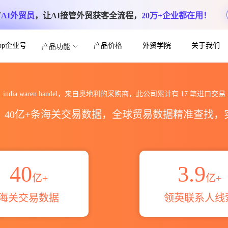
方
AI外贸员
，让AI接管外贸获客全流程，
20万+企业都在用！
App企业号
产品价格
外贸学院
关于我们
产品功能
l海关进出口数据统计_贸易概览_贸易区域伙伴
india waren handel，来自奥地利的采购商，此公司累计有
17
笔进口交易
区，40亿+条海关交易数据，全球贸易数据精准查找
40
3.9
亿+
亿+
海关交易数据
领英联系人线