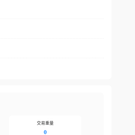
交易重量
0