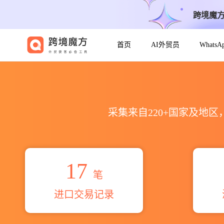
跨境魔
首页
AI外贸员
Whats
2026india waren hande
采集来自220+国家及地
17
笔
进口交易记录