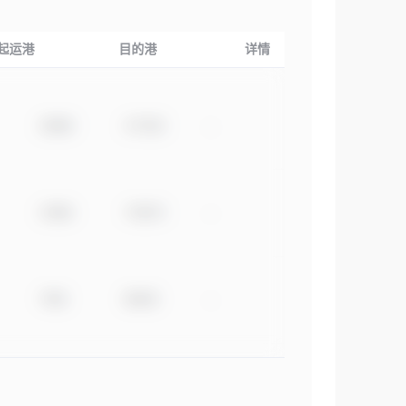
起运港
目的港
详情