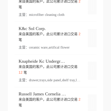
2
来自美国的客户，此公司累计进口交易
登录
笔
主营：
microfiber cleaning cloth
K&c Sol Corp.
2
来自美国的客户，此公司累计进口交易
登录
笔
主营：
ceramic ware,artifical flower
Knapheide Kc Underground
来自美国的客户，此公司累计进口交易
登录
12
笔
主营：
drawer,trays,side panel,shelf tray,lock drawer,panel,for vehicle,telescopic slide,drawer shelf,equipment,shelf,automotive part
Russell James Cornelia Arlington Va
2
来自美国的客户，此公司累计进口交易
登录
笔