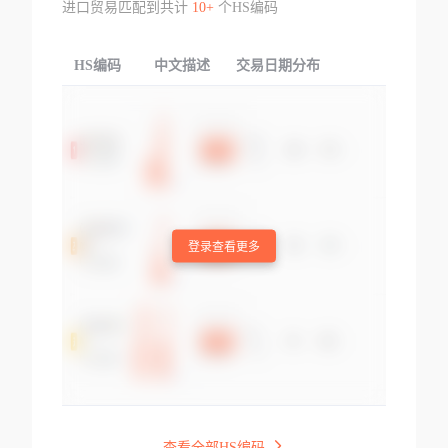
进口贸易匹配到共计
10+
个HS编码
HS编码
中文描述
交易日期分布
TOP
登录查看更多
查看全部HS编码