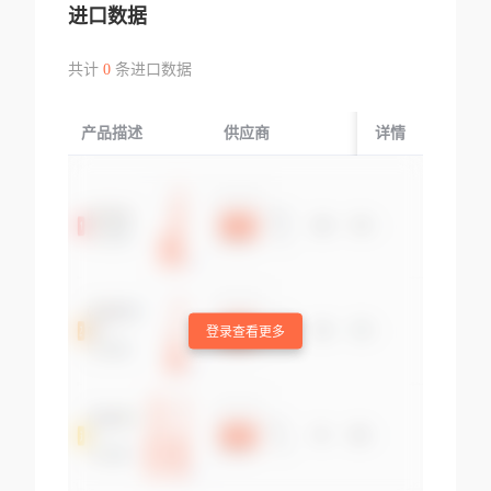
进口数据
共计
0
条进口数据
产品描述
供应商
起运国/地区
详情
登录查看更多