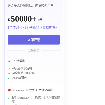
适合多人外贸团队、内贸转型用户
50000+
¥
/年
1个主账号+5个子账号（支持扩充）
立即开通
套餐权益
AI外贸员
AI获客模板定制
AI全托管自动获客
3000 AI积分
Openclaw（小龙虾）本地化部署
提供Openclaw（小龙虾）本地化安装部
署