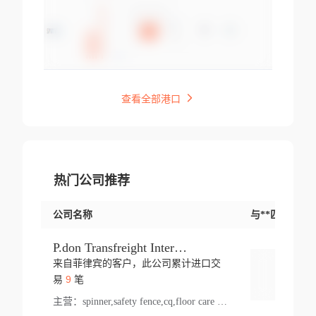
查看全部港口
热门公司推荐
公司名称
与**匹配交易
P.don Transfreight International
来自菲律宾的客户，此公司累计进口交
登录
9
易
笔
主营：
spinner,safety fence,cq,floor care machine,cargo,welded steel,web,essential,ratchet tie down,contact email,creatine monohydrate,x 50,bag,paper cups lid,erti,500 c,plush toy,steel wire,webbing,otr tyre,s8,food packaging,edmonton,quad,pc,floor cleaner,carton paper cup,wood pack,auto par,bar chair,oven,fitness products,leisure chair,canada,bicycle,rovin,pickup truck,rat,cover,carton,plastic lid,battery,ride on car,oil gas well,hat,pet cage,n tr,ionic,shoes tel,acrylic bathtub,microvit,fans,lumen,wheels,gin,tdr,tpo,llysine,hot,bur,bonnell spring,g class,dumbbell,condenser,s5,cleaner vacuum,d fence,board,wood,promi,swir,ail,orchard,mattres,cash,microfiber bathrobe,vacuum cleaner floor,access door,pad,wood packing,carton toy,gas well,cotton,freight prepaid,sga,heat exchange,mat,psn,al em,glc,lifting table,cod,plastic shell,wire po,foam,ladies knitted dress,rim,a1,roller,spare part,t 80,waterproof terminal,barbell set,vehicle,bicycle tire,go game,led light,computer chair,block mesh,stainless steel,ape,steel wire rope,carton paper box,ladies knitted pullover,threonine feed grade,electrical appliance,eyebolt,casing,rubber duck,ball,8 port,pet bottle,box steel,scaffolding parts,packing material,na e,polyester knit,blouse,d jack,vacuum flask,lip,aite,fruit plate,steel frame,sealing,mesh,s14,textile,office chair,pendant light,jet,bar stool,furniture,aluminium,wallet,carton pot,tool box,brand new tire,brightway,tria,strea,prop,fishing products,car bumper,butter,fog lamp cover,yofc,tableware,plastic,plastic bottle spray,fireplace,natural stone products,t sp,pullover,aluminium pan,massage product,spotlight,finned tube bundle,table,wood stick,high pressure cleaner,auto part,welded wire mesh,chinese medicine,mater,tsc,sea,cable,glove,supplies,kelvin,sacom,hot dipped galvanized steel pipe,ring wire,pright,rush,ion,paper bag,ring,cup sleeve,oil,gmh,car step,cabinet,leisure table,ladies knit top,sol,electric bicycle,pera,feed grade,air purifier,stanc,storage box,no wooden,pdo,iu,aluminium sheet,k2,p1,s 50,dj,vacuum cleaner,nylon bag,insulat,power,cleaner,hpa,molded,control arm,import,octg,s 99,tablecloth,screw,flail mower,dining chair,l ap,butyl inner tube,ppo,20 sp,wire lock accessories,mattress fabric,kitchen,s7,frame,steel,carton plastic,ipm,electrical cabinet,wear strip,racks,brand tire,tin,packaging material,ys,anji,ceramics product,metal furniture,sebacic acid,umber,flap,ladies knitted,bun pan,chemical substance,lusin,country of origin,edt,unica,stainless steel wire,weld,dire,ai r,poncho,toy car,chemical,t code,s corporation,oem,chinese herb,fly,hydrochloride,ppe,grille,lifting,socks,lighting,ale,unit,hood,stud,aircool,s glass fiber,brass valve valve,tssu,cotton bag,aka,gh,slusher,sporting good,bar stools,n steel,nonwoven bag,essar,ladies knitted skirt,light mouse,drilling,spin bike,sling,insulation tubing,string wound filter cartridge,door frame,u post,optical fibre cable,glass,md,kumho,synthetic grass,shoes,cific,mobil,carton box,fence panel,new tire,chi