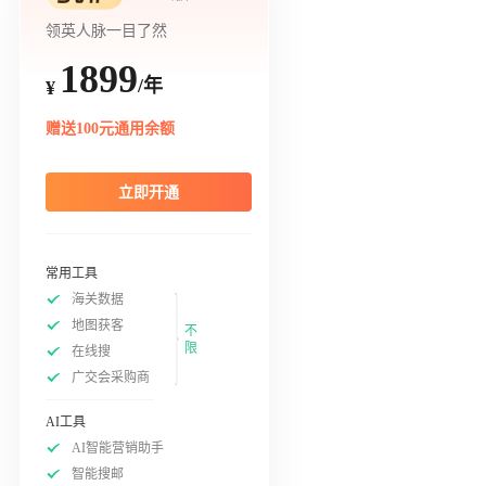
领英人脉一目了然
1899
/年
¥
赠送100元通用余额
立即开通
常用工具
海关数据
地图获客
不
限
在线搜
广交会采购商
AI工具
AI智能营销助手
智能搜邮