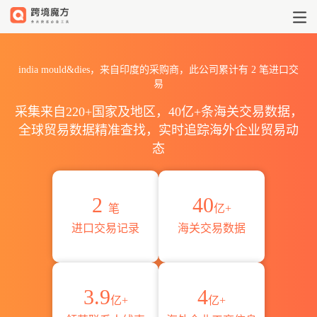
2026india mould&dies海
india mould&dies，来自印度的采购商，此公司累计有
2
笔进口交
易
采集来自220+国家及地区，40亿+条海关交易数据，
全球贸易数据精准查找，实时追踪海外企业贸易动
态
2
40
笔
亿+
进口交易记录
海关交易数据
3.9
4
亿+
亿+