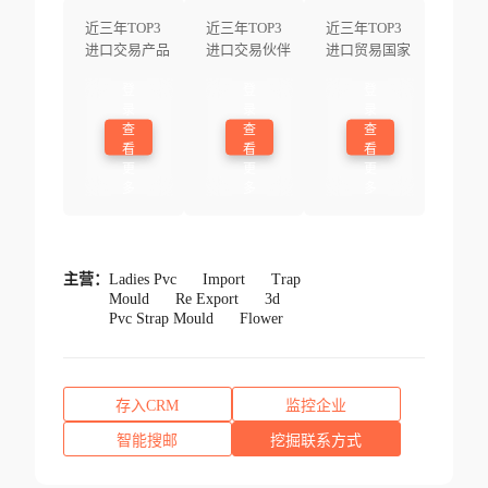
近三年TOP3
近三年TOP3
近三年TOP3
进口交易产品
进口交易伙伴
进口贸易国家
登
登
登
录
录
录
查
查
查
看
看
看
更
更
更
多
多
多
主营：
Ladies Pvc
Import
Trap
Mould
Re Export
3d
Pvc Strap Mould
Flower
存入CRM
监控企业
智能搜邮
挖掘联系方式