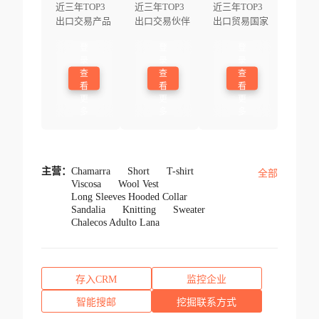
近三年TOP3
近三年TOP3
近三年TOP3
出口交易产品
出口交易伙伴
出口贸易国家
登
登
登
录
录
录
查
查
查
看
看
看
更
更
更
多
多
多
主营：
Chamarra
Short
T-shirt
全部
Viscosa
Wool Vest
Long Sleeves Hooded Collar
Sandalia
Knitting
Sweater
Chalecos Adulto Lana
存入CRM
监控企业
智能搜邮
挖掘联系方式