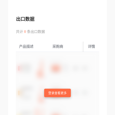
出口数据
共计
0
条出口数据
产品描述
采购商
起运国/地区
详情
登录查看更多