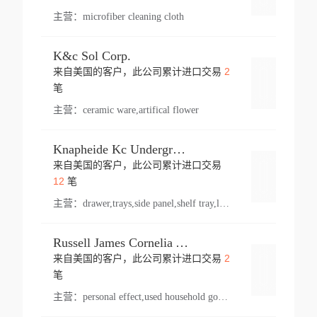
主营：
microfiber cleaning cloth
K&c Sol Corp.
2
来自美国的客户，此公司累计进口交易
登录
笔
主营：
ceramic ware,artifical flower
Knapheide Kc Underground
来自美国的客户，此公司累计进口交易
登录
12
笔
主营：
drawer,trays,side panel,shelf tray,lock drawer,panel,for vehicle,telescopic slide,drawer shelf,equipment,shelf,automotive part
Russell James Cornelia Arlington Va
2
来自美国的客户，此公司累计进口交易
登录
笔
主营：
personal effect,used household goods