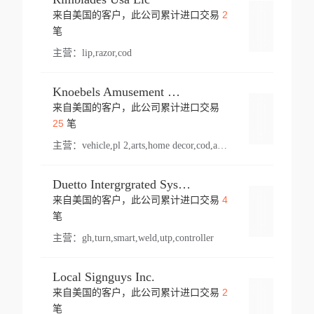
2
来自美国的客户，此公司累计进口交易
登录
笔
主营：
lip,razor,cod
Knoebels Amusement Resort
来自美国的客户，此公司累计进口交易
登录
25
笔
主营：
vehicle,pl 2,arts,home decor,cod,amusement ride,sea
Duetto Intergrgrated Systems Inc.
4
来自美国的客户，此公司累计进口交易
登录
笔
主营：
gh,turn,smart,weld,utp,controller
Local Signguys Inc.
2
来自美国的客户，此公司累计进口交易
登录
笔