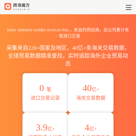
2026imtec industrie mold
imtec industrie moldes tecnicos ltda.，来自的供应商，此公司累计有
-
笔进口交易
采集来自220+国家及地区，40亿+条海关交易数据，
全球贸易数据精准查找，实时追踪海外企业贸易动
态
0
40
笔
亿+
进口交易记录
海关交易数据
3.9
4
亿+
亿+