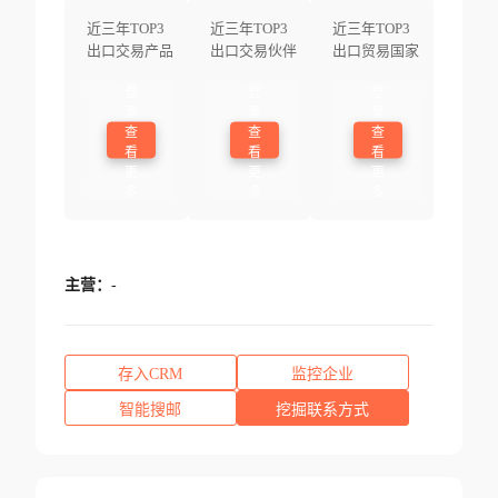
近三年TOP3
近三年TOP3
近三年TOP3
出口交易产品
出口交易伙伴
出口贸易国家
登
登
登
录
录
录
查
查
查
看
看
看
更
更
更
多
多
多
主营：
-
存入CRM
监控企业
智能搜邮
挖掘联系方式