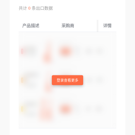
共计
0
条出口数据
产品描述
采购商
起运国/地区
详情
登录查看更多