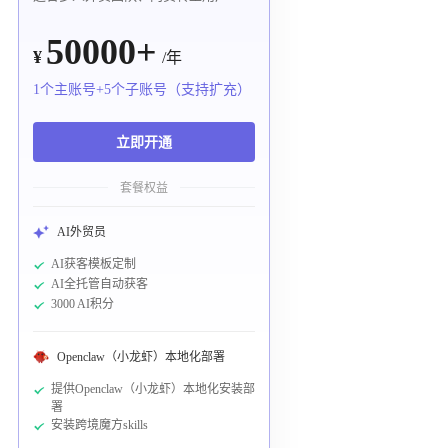
50000+
¥
/年
1个主账号+5个子账号（支持扩充）
立即开通
套餐权益
AI外贸员
AI获客模板定制
AI全托管自动获客
3000 AI积分
Openclaw（小龙虾）本地化部署
提供Openclaw（小龙虾）本地化安装部
署
安装跨境魔方skills