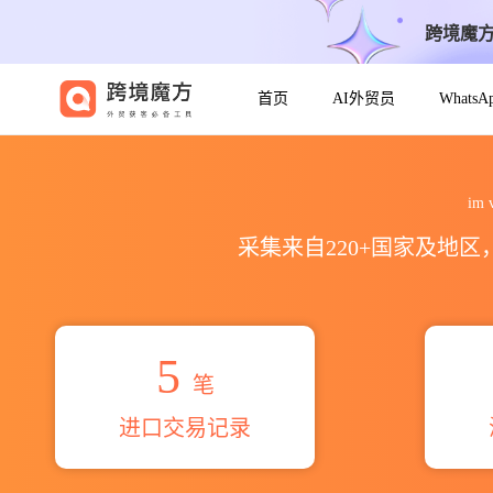
跨境魔
首页
AI外贸员
Whats
2026im voshod agrotehni
im
采集来自220+国家及地
5
笔
进口交易记录