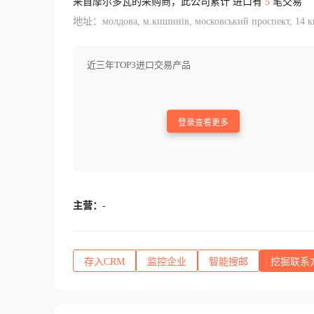
来自摩尔多瓦的采购商，此公司累计 进口有
5
笔交易
地址：молдова, м.кишинів, московський проспект, 14 к
近三年TOP3进口交易产品
登录查看更多
主营：
-
存入CRM
监控企业
智能搜邮
挖掘联系