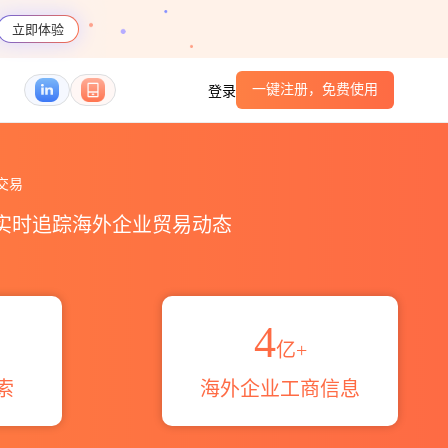
立即体验
一键注册，免费使用
登录
贸易区域伙伴_HS编码港口_跨境魔方
交易
，实时追踪海外企业贸易动态
4
亿+
索
海外企业工商信息