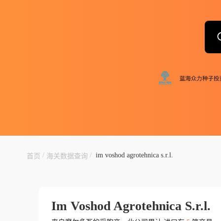
/
/
im voshod agrotehnica s.r.l.
首页
海关数据查询
Im Voshod Agrotehnica S.r.l.