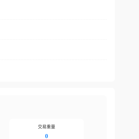
交易重量
0