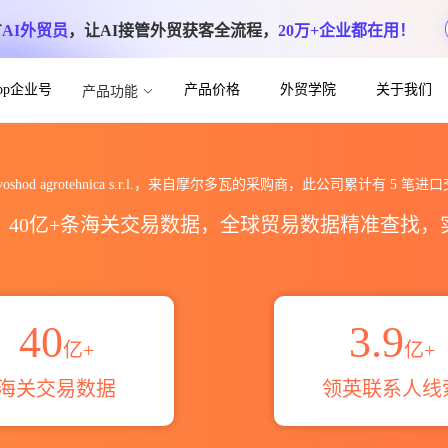
方
AI外贸员
，让AI接管外贸获客全流程，
20万+企业都在用！
App企业号
产品价格
外贸学院
关于我们
产品功能
ca s.r.l.海关进出口数据统计_贸易概览_
 voshod agrotehnica s.r.l.，来自摩尔多瓦的采购商，此公司累计有
5
笔进口
区，40亿+条海关交易数据，全球贸易数据精准查找
40
3.9
亿+
亿+
海关交易数据
领英联系人线