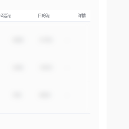
起运港
目的港
详情