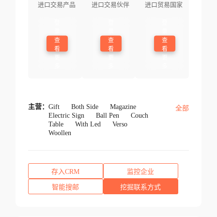
进口交易产品
进口交易伙伴
进口贸易国家
登
登
登
录
录
录
查
查
查
看
看
看
更
更
更
多
多
多
主营：
Gift
Both Side
Magazine
全部
Electric Sign
Ball Pen
Couch
Table
With Led
Verso
Woollen
存入CRM
监控企业
智能搜邮
挖掘联系方式