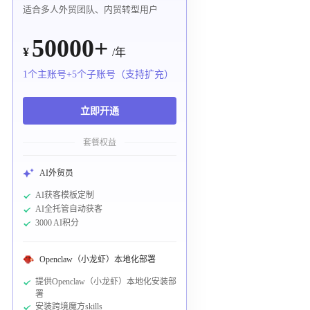
适合多人外贸团队、内贸转型用户
50000+
¥
/年
1个主账号+5个子账号（支持扩充）
立即开通
套餐权益
AI外贸员
AI获客模板定制
AI全托管自动获客
3000 AI积分
Openclaw（小龙虾）本地化部署
提供Openclaw（小龙虾）本地化安装部
署
安装跨境魔方skills