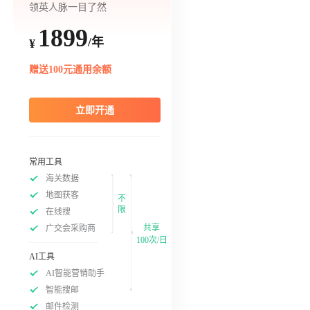
领英人脉一目了然
1899
/年
¥
赠送100元通用余额
立即开通
常用工具
海关数据
地图获客
不
限
在线搜
共享
广交会采购商
100次/日
AI工具
AI智能营销助手
智能搜邮
邮件检测