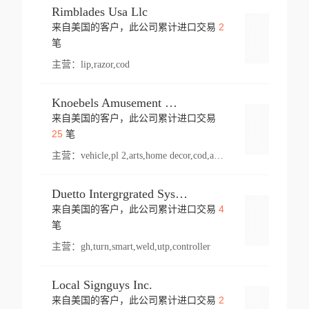
Rimblades Usa Llc
2
来自美国的客户，此公司累计进口交易
登录
笔
主营：
lip,razor,cod
Knoebels Amusement Resort
来自美国的客户，此公司累计进口交易
登录
25
笔
主营：
vehicle,pl 2,arts,home decor,cod,amusement ride,sea
Duetto Intergrgrated Systems Inc.
4
来自美国的客户，此公司累计进口交易
登录
笔
主营：
gh,turn,smart,weld,utp,controller
Local Signguys Inc.
2
来自美国的客户，此公司累计进口交易