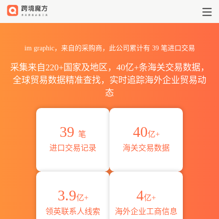
2026im graphic海关进出口数
im graphic，来自的采购商，此公司累计有
39
笔进口交易
采集来自220+国家及地区，40亿+条海关交易数据，
全球贸易数据精准查找，实时追踪海外企业贸易动
态
39
40
笔
亿+
进口交易记录
海关交易数据
3.9
4
亿+
亿+
领英联系人线索
海外企业工商信息