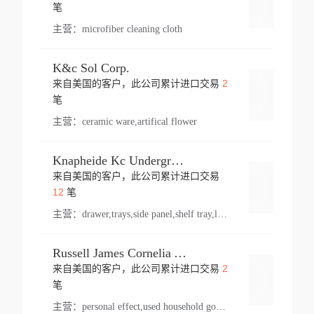
登录
笔
主营：
microfiber cleaning cloth
K&c Sol Corp.
2
来自美国的客户，此公司累计进口交易
登录
笔
主营：
ceramic ware,artifical flower
Knapheide Kc Underground
来自美国的客户，此公司累计进口交易
登录
12
笔
主营：
drawer,trays,side panel,shelf tray,lock drawer,panel,for vehicle,telescopic slide,drawer shelf,equipment,shelf,automotive part
Russell James Cornelia Arlington Va
2
来自美国的客户，此公司累计进口交易
登录
笔
主营：
personal effect,used household goods