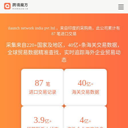
2026ilaunch network ind
ilaunch network india pvt.ltd.，来自印度的采购商，此公司累计有
87
笔进口交易
采集来自220+国家及地区，40亿+条海关交易数据，
全球贸易数据精准查找，实时追踪海外企业贸易动
态
87
40
笔
亿+
进口交易记录
海关交易数据
3.9
4
亿+
亿+