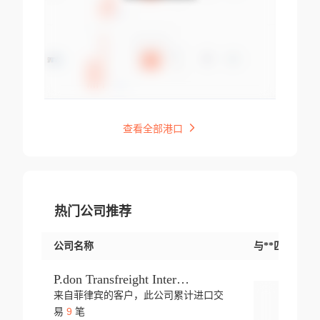
查看全部港口
热门公司推荐
公司名称
与**匹配交易
P.don Transfreight International
来自菲律宾的客户，此公司累计进口交
登录
9
易
笔