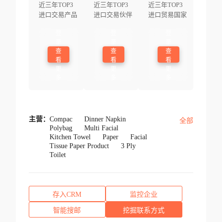
近三年TOP3
近三年TOP3
近三年TOP3
进口交易产品
进口交易伙伴
进口贸易国家
登
登
登
录
录
录
查
查
查
看
看
看
更
更
更
多
多
多
主营：
Compac
Dinner Napkin
全部
Polybag
Multi Facial
Kitchen Towel
Paper
Facial
Tissue Paper Product
3 Ply
Toilet
存入CRM
监控企业
智能搜邮
挖掘联系方式