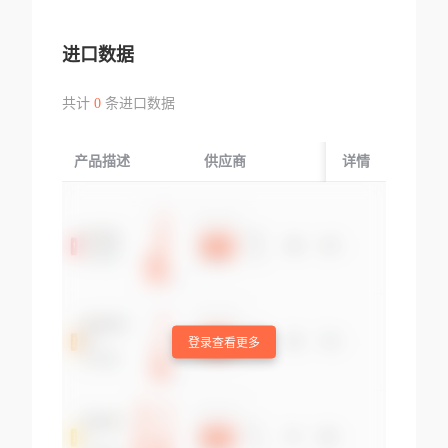
进口数据
共计
0
条进口数据
产品描述
供应商
起运国/地区
详情
登录查看更多