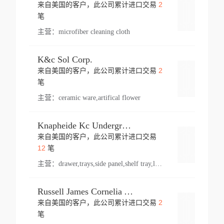
2
来自美国的客户，此公司累计进口交易
登录
笔
主营：
microfiber cleaning cloth
K&c Sol Corp.
2
来自美国的客户，此公司累计进口交易
登录
笔
主营：
ceramic ware,artifical flower
Knapheide Kc Underground
来自美国的客户，此公司累计进口交易
登录
12
笔
主营：
drawer,trays,side panel,shelf tray,lock drawer,panel,for vehicle,telescopic slide,drawer shelf,equipment,shelf,automotive part
Russell James Cornelia Arlington Va
2
来自美国的客户，此公司累计进口交易
登录
笔