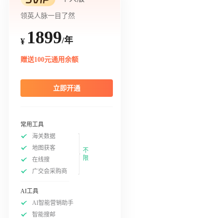
领英人脉一目了然
1899
/年
¥
赠送100元通用余额
立即开通
常用工具
海关数据
地图获客
不
限
在线搜
广交会采购商
AI工具
AI智能营销助手
智能搜邮