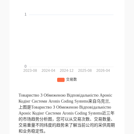
Товариство З Обмеженою Вiдповiдальнiстю Ароніс
Кодінг Системи Aronis Coding Systems来自乌克兰,
上图是Товариство З Обмеженою Вiдповiдальнiстю
Ароніс Кодінг Системи Aronis Coding Systems近三年
的市场趋势分析图，您可以从交易次数、交易数量、
交易重量不同纬度的趋势来了解当前公司的采供周期
和业务稳定性。