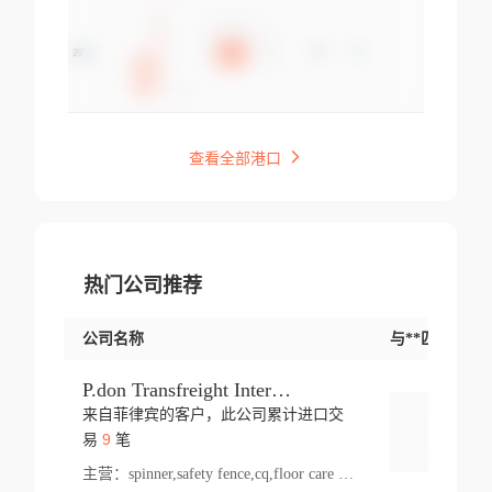
查看全部港口
热门公司推荐
公司名称
与**匹配交易
P.don Transfreight International
来自菲律宾的客户，此公司累计进口交
登录
9
易
笔
主营：
spinner,safety fence,cq,floor care machine,cargo,welded steel,web,essential,ratchet tie down,contact email,creatine monohydrate,x 50,bag,paper cups lid,erti,500 c,plush toy,steel wire,webbing,otr tyre,s8,food packaging,edmonton,quad,pc,floor cleaner,carton paper cup,wood pack,auto par,bar chair,oven,fitness products,leisure chair,canada,bicycle,rovin,pickup truck,rat,cover,carton,plastic lid,battery,ride on car,oil gas well,hat,pet cage,n tr,ionic,shoes tel,acrylic bathtub,microvit,fans,lumen,wheels,gin,tdr,tpo,llysine,hot,bur,bonnell spring,g class,dumbbell,condenser,s5,cleaner vacuum,d fence,board,wood,promi,swir,ail,orchard,mattres,cash,microfiber bathrobe,vacuum cleaner floor,access door,pad,wood packing,carton toy,gas well,cotton,freight prepaid,sga,heat exchange,mat,psn,al em,glc,lifting table,cod,plastic shell,wire po,foam,ladies knitted dress,rim,a1,roller,spare part,t 80,waterproof terminal,barbell set,vehicle,bicycle tire,go game,led light,computer chair,block mesh,stainless steel,ape,steel wire rope,carton paper box,ladies knitted pullover,threonine feed grade,electrical appliance,eyebolt,casing,rubber duck,ball,8 port,pet bottle,box steel,scaffolding parts,packing material,na e,polyester knit,blouse,d jack,vacuum flask,lip,aite,fruit plate,steel frame,sealing,mesh,s14,textile,office chair,pendant light,jet,bar stool,furniture,aluminium,wallet,carton pot,tool box,brand new tire,brightway,tria,strea,prop,fishing products,car bumper,butter,fog lamp cover,yofc,tableware,plastic,plastic bottle spray,fireplace,natural stone products,t sp,pullover,aluminium pan,massage product,spotlight,finned tube bundle,table,wood stick,high pressure cleaner,auto part,welded wire mesh,chinese medicine,mater,tsc,sea,cable,glove,supplies,kelvin,sacom,hot dipped galvanized steel pipe,ring wire,pright,rush,ion,paper bag,ring,cup sleeve,oil,gmh,car step,cabinet,leisure table,ladies knit top,sol,electric bicycle,pera,feed grade,air purifier,stanc,storage box,no wooden,pdo,iu,aluminium sheet,k2,p1,s 50,dj,vacuum cleaner,nylon bag,insulat,power,cleaner,hpa,molded,control arm,import,octg,s 99,tablecloth,screw,flail mower,dining chair,l ap,butyl inner tube,ppo,20 sp,wire lock accessories,mattress fabric,kitchen,s7,frame,steel,carton plastic,ipm,electrical cabinet,wear strip,racks,brand tire,tin,packaging material,ys,anji,ceramics product,metal furniture,sebacic acid,umber,flap,ladies knitted,bun pan,chemical substance,lusin,country of origin,edt,unica,stainless steel wire,weld,dire,ai r,poncho,toy car,chemical,t code,s corporation,oem,chinese herb,fly,hydrochloride,ppe,grille,lifting,socks,lighting,ale,unit,hood,stud,aircool,s glass fiber,brass valve valve,tssu,cotton bag,aka,gh,slusher,sporting good,bar stools,n steel,nonwoven bag,essar,ladies knitted skirt,light mouse,drilling,spin bike,sling,insulation tubing,string wound filter cartridge,door frame,u post,optical fibre cable,glass,md,kumho,synthetic grass,shoes,cific,mobil,carton box,fence panel,new tire,chi