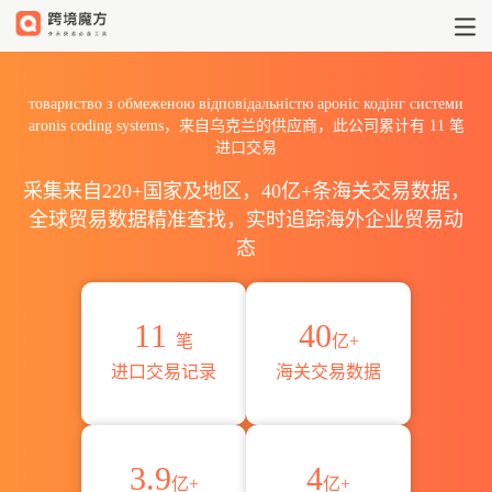
2026товариство з обмеженою 
товариство з обмеженою вiдповiдальнiстю ароніс кодінг системи
aronis coding systems，来自乌克兰的供应商，此公司累计有
11
笔
进口交易
采集来自220+国家及地区，40亿+条海关交易数据，
全球贸易数据精准查找，实时追踪海外企业贸易动
态
11
40
笔
亿+
进口交易记录
海关交易数据
3.9
4
亿+
亿+