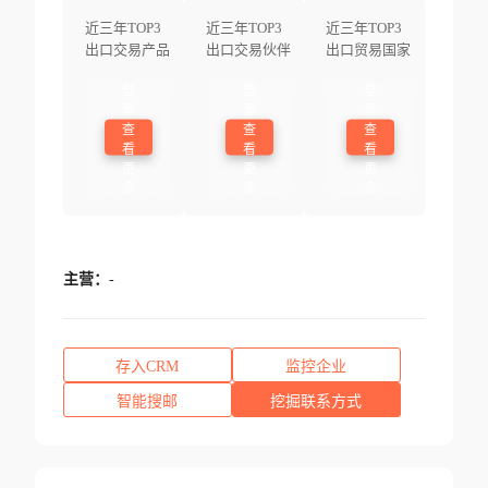
近三年TOP3
近三年TOP3
近三年TOP3
出口交易产品
出口交易伙伴
出口贸易国家
登
登
登
录
录
录
查
查
查
看
看
看
更
更
更
多
多
多
主营：
-
存入CRM
监控企业
智能搜邮
挖掘联系方式