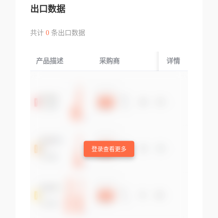
出口数据
共计
0
条出口数据
产品描述
采购商
起运国/地区
详情
登录查看更多