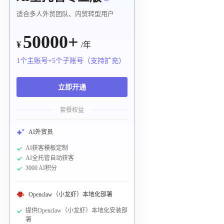
适合多人外贸团队、内贸转型用户
50000+
¥
/年
1个主账号+5个子账号（支持扩充）
立即开通
套餐权益
AI外贸员
AI获客模板定制
AI全托管自动获客
3000 AI积分
Openclaw（小龙虾）本地化部署
提供Openclaw（小龙虾）本地化安装部
署