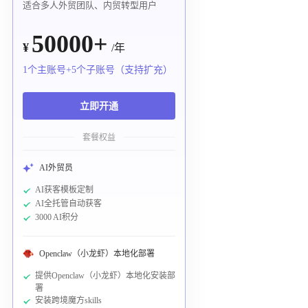
适合多人外贸团队、内贸转型用户
50000+
¥
/年
1个主账号+5个子账号（支持扩充）
立即开通
套餐权益
AI外贸员
AI获客模板定制
AI全托管自动获客
3000 AI积分
Openclaw（小龙虾）本地化部署
提供Openclaw（小龙虾）本地化安装部
署
安装跨境魔方skills