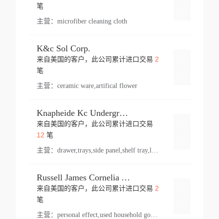
登录
笔
主营：
microfiber cleaning cloth
K&c Sol Corp.
2
来自美国的客户，此公司累计进口交易
登录
笔
主营：
ceramic ware,artifical flower
Knapheide Kc Underground
来自美国的客户，此公司累计进口交易
登录
12
笔
主营：
drawer,trays,side panel,shelf tray,lock drawer,panel,for vehicle,telescopic slide,drawer shelf,equipment,shelf,automotive part
Russell James Cornelia Arlington Va
2
来自美国的客户，此公司累计进口交易
登录
笔
主营：
personal effect,used household goods