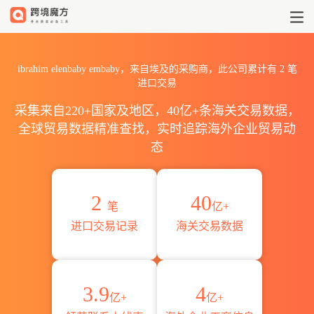
2026ibrahim elenbaby e
ibrahim elenbaby embaby，来自埃及的采购商，此公司累计有
2
笔
进口交易
采集来自220+国家及地区，40亿+条海关交易数据，
全球贸易数据精准查找，实时追踪海外企业贸易动
态
2
40
笔
亿+
进口交易记录
海关交易数据
3.9
4
亿+
亿+