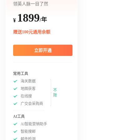
领英人脉一目了然
1899
/年
¥
赠送100元通用余额
立即开通
常用工具
海关数据
地图获客
不
限
在线搜
广交会采购商
AI工具
AI智能营销助手
智能搜邮
邮件检测