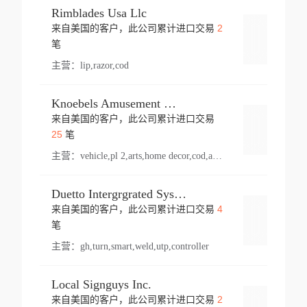
Rimblades Usa Llc
2
来自美国的客户，此公司累计进口交易
登录
笔
主营：
lip,razor,cod
Knoebels Amusement Resort
来自美国的客户，此公司累计进口交易
登录
25
笔
主营：
vehicle,pl 2,arts,home decor,cod,amusement ride,sea
Duetto Intergrgrated Systems Inc.
4
来自美国的客户，此公司累计进口交易
登录
笔
主营：
gh,turn,smart,weld,utp,controller
Local Signguys Inc.
2
来自美国的客户，此公司累计进口交易