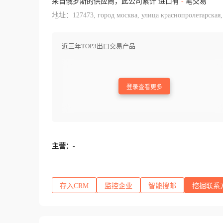
来自俄罗斯的供应商，此公司累计 进口有
-
笔交易
地址：127473, город москва, улица краснопролетарская, д
近三年TOP3出口交易产品
登录查看更多
主营：
-
存入CRM
监控企业
智能搜邮
挖掘联系