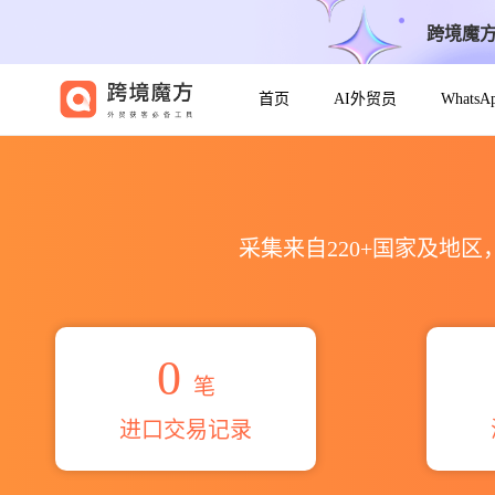
跨境魔
首页
AI外贸员
Whats
2026iai corporation.海
采集来自220+国家及地
0
笔
进口交易记录