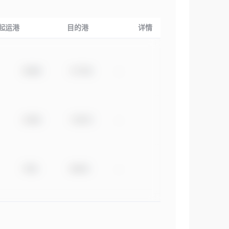
起运港
目的港
详情