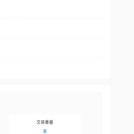
交易重量
0