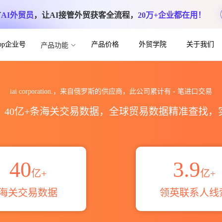
方
AI外贸员
，让AI接管外贸获客全流程，
20万+企业都在用！
App企业号
产品价格
外贸学院
关于我们
产品功能
关进出口数据统计_贸易概览_贸易区域伙伴_H
iai corporation.，来自俄罗斯的供应商，此公司累计有
-
笔进口交易
区，40亿+条海关交易数据，全球贸易数据精准查找
40
3.9
亿+
亿+
海关交易数据
领英联系人线