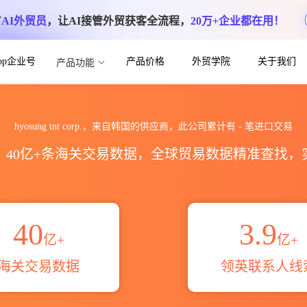
方
AI外贸员
，让AI接管外贸获客全流程，
20万+企业都在用！
App企业号
产品价格
外贸学院
关于我们
产品功能
海关进出口数据统计_贸易概览_贸易区域伙伴_
hyosung tnt corp.，来自韩国的供应商，此公司累计有
-
笔进口交易
区，40亿+条海关交易数据，全球贸易数据精准查找
40
3.9
亿+
亿+
海关交易数据
领英联系人线