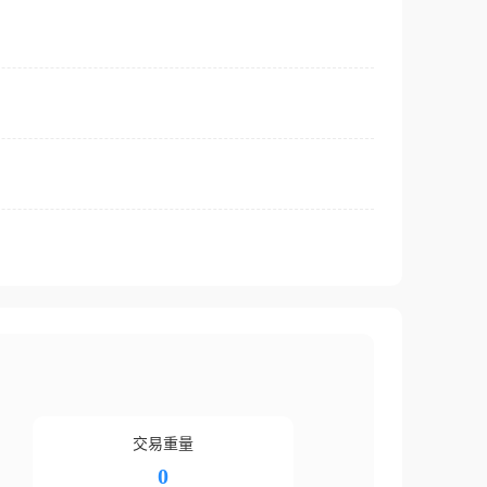
交易重量
0