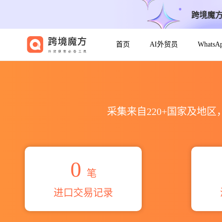
跨境魔
首页
AI外贸员
Whats
2026hyosung tnt corp.
采集来自220+国家及地
0
笔
进口交易记录