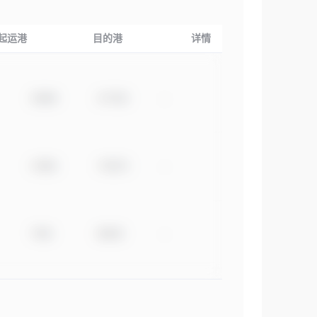
起运港
目的港
详情