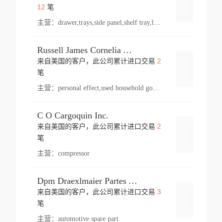
登录
12
笔
主营：
drawer,trays,side panel,shelf tray,lock drawer,panel,for vehicle,telescopic slide,drawer shelf,equipment,shelf,automotive part
Russell James Cornelia Arlington Va
2
来自美国的客户，此公司累计进口交易
登录
笔
主营：
personal effect,used household goods
C O Cargoquin Inc.
2
来自美国的客户，此公司累计进口交易
登录
笔
主营：
compressor
Dpm Draexlmaier Partes Automotrices Corr Ind Huejotzingo
3
来自美国的客户，此公司累计进口交易
登录
笔
主营：
automotive spare part