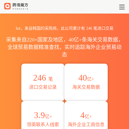
2026hst海关进出口数据统计_贸易
hst，来自韩国的采购商，此公司累计有
246
笔进口交易
采集来自220+国家及地区，40亿+条海关交易数据，
全球贸易数据精准查找，实时追踪海外企业贸易动
态
246
40
笔
亿+
进口交易记录
海关交易数据
3.9
4
亿+
亿+
领英联系人线索
海外企业工商信息