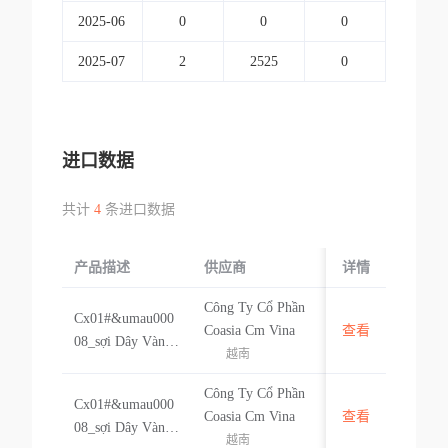
2025-06
0
0
0
2025-07
2
2525
0
进口数据
共计
4
条进口数据
产品描述
供应商
起运国/地区
详情
Công Ty Cổ Phần
Cx01#&umau000
越南
Coasia Cm Vina
查看
08_sợi Dây Vàng
越南
Dùng Làm Nguyê
n Liệu Sản Xuất C
Công Ty Cổ Phần
Cx01#&umau000
amera, Đường Kín
越南
Coasia Cm Vina
查看
08_sợi Dây Vàng
h 0.8mil. Tái Xuất
越南