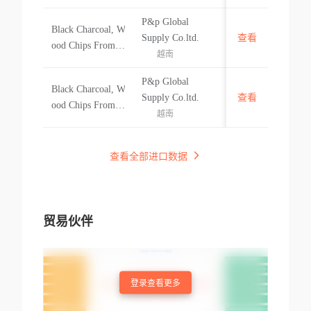
Dùng Làm Nguyê
1,395 Mtr Mục 1
n Liệu Sản Xuất C
Tk 10727720324
P&p Global
Black Charcoal, W
amera, Đường Kín
越南
0/e11#&my
Supply Co.ltd.
查看
ood Chips From
h 0.8mil. Tái Xuất
越南
Melaleuca Tree Br
1,130 Mtr Mục 1
anches, Jackfruit
Tk 10698863760
P&p Global
Black Charcoal, W
Trees, Mango Tre
越南
0/e11#&my
Supply Co.ltd.
查看
ood Chips From
es... Garden Plants
越南
Melaleuca Tree Br
(size From 0.5cm
anches, Jackfruit
To 10cm, Packed
Trees, Mango Tre
查看全部进口数据
In 30kg/bag And 2
es... Garden Plants
0kg/bag). 100% N
(size From 0.5cm
ew Product#&vn
To 10cm, Packed
In 30kg/bag And 2
贸易伙伴
0kg/bag). 100% N
ew Product#&vn
登录查看更多