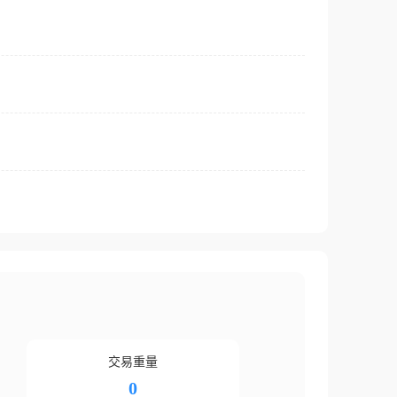
交易重量
0