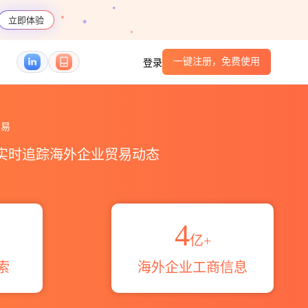
立即体验
一键注册，免费使用
登录
览_贸易区域伙伴_HS编码港口_跨境魔方
易
，实时追踪海外企业贸易动态
4
亿+
索
海外企业工商信息