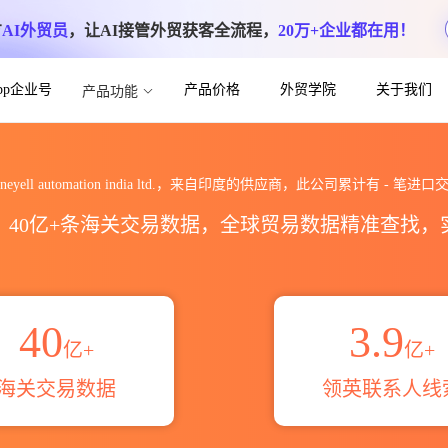
方
AI外贸员
，让AI接管外贸获客全流程，
20万+企业都在用！
App企业号
产品价格
外贸学院
关于我们
产品功能
 india ltd.海关进出口数据统计_贸易概
oneyell automation india ltd.，来自印度的供应商，此公司累计有
-
笔进口交
区，40亿+条海关交易数据，全球贸易数据精准查找
40
3.9
亿+
亿+
海关交易数据
领英联系人线