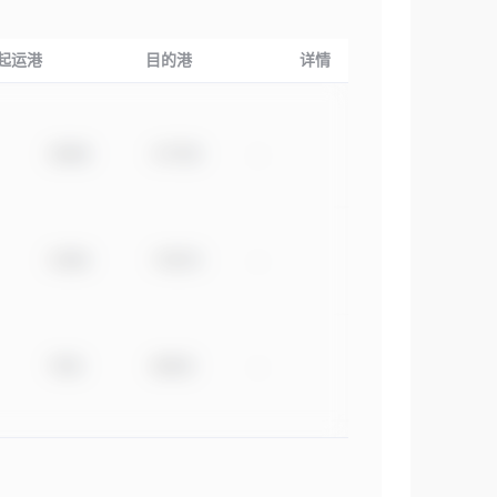
起运港
目的港
详情