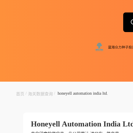
/
/
honeyell automation india ltd.
首页
海关数据查询
Honeyell Automation India Ltd