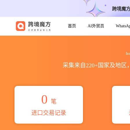
跨境魔
首页
AI外贸员
Whats
2026honeyell automation
h
采集来自220+国家及地
0
笔
进口交易记录