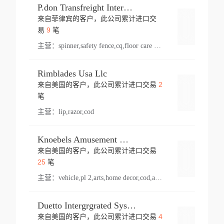
P.don Transfreight International
来自菲律宾的客户，此公司累计进口交
登录
9
易
笔
主营：
spinner,safety fence,cq,floor care machine,cargo,welded steel,web,essential,ratchet tie down,contact email,creatine monohydrate,x 50,bag,paper cups lid,erti,500 c,plush toy,steel wire,webbing,otr tyre,s8,food packaging,edmonton,quad,pc,floor cleaner,carton paper cup,wood pack,auto par,bar chair,oven,fitness products,leisure chair,canada,bicycle,rovin,pickup truck,rat,cover,carton,plastic lid,battery,ride on car,oil gas well,hat,pet cage,n tr,ionic,shoes tel,acrylic bathtub,microvit,fans,lumen,wheels,gin,tdr,tpo,llysine,hot,bur,bonnell spring,g class,dumbbell,condenser,s5,cleaner vacuum,d fence,board,wood,promi,swir,ail,orchard,mattres,cash,microfiber bathrobe,vacuum cleaner floor,access door,pad,wood packing,carton toy,gas well,cotton,freight prepaid,sga,heat exchange,mat,psn,al em,glc,lifting table,cod,plastic shell,wire po,foam,ladies knitted dress,rim,a1,roller,spare part,t 80,waterproof terminal,barbell set,vehicle,bicycle tire,go game,led light,computer chair,block mesh,stainless steel,ape,steel wire rope,carton paper box,ladies knitted pullover,threonine feed grade,electrical appliance,eyebolt,casing,rubber duck,ball,8 port,pet bottle,box steel,scaffolding parts,packing material,na e,polyester knit,blouse,d jack,vacuum flask,lip,aite,fruit plate,steel frame,sealing,mesh,s14,textile,office chair,pendant light,jet,bar stool,furniture,aluminium,wallet,carton pot,tool box,brand new tire,brightway,tria,strea,prop,fishing products,car bumper,butter,fog lamp cover,yofc,tableware,plastic,plastic bottle spray,fireplace,natural stone products,t sp,pullover,aluminium pan,massage product,spotlight,finned tube bundle,table,wood stick,high pressure cleaner,auto part,welded wire mesh,chinese medicine,mater,tsc,sea,cable,glove,supplies,kelvin,sacom,hot dipped galvanized steel pipe,ring wire,pright,rush,ion,paper bag,ring,cup sleeve,oil,gmh,car step,cabinet,leisure table,ladies knit top,sol,electric bicycle,pera,feed grade,air purifier,stanc,storage box,no wooden,pdo,iu,aluminium sheet,k2,p1,s 50,dj,vacuum cleaner,nylon bag,insulat,power,cleaner,hpa,molded,control arm,import,octg,s 99,tablecloth,screw,flail mower,dining chair,l ap,butyl inner tube,ppo,20 sp,wire lock accessories,mattress fabric,kitchen,s7,frame,steel,carton plastic,ipm,electrical cabinet,wear strip,racks,brand tire,tin,packaging material,ys,anji,ceramics product,metal furniture,sebacic acid,umber,flap,ladies knitted,bun pan,chemical substance,lusin,country of origin,edt,unica,stainless steel wire,weld,dire,ai r,poncho,toy car,chemical,t code,s corporation,oem,chinese herb,fly,hydrochloride,ppe,grille,lifting,socks,lighting,ale,unit,hood,stud,aircool,s glass fiber,brass valve valve,tssu,cotton bag,aka,gh,slusher,sporting good,bar stools,n steel,nonwoven bag,essar,ladies knitted skirt,light mouse,drilling,spin bike,sling,insulation tubing,string wound filter cartridge,door frame,u post,optical fibre cable,glass,md,kumho,synthetic grass,shoes,cific,mobil,carton box,fence panel,new tire,chi
Rimblades Usa Llc
2
来自美国的客户，此公司累计进口交易
登录
笔
主营：
lip,razor,cod
Knoebels Amusement Resort
来自美国的客户，此公司累计进口交易
登录
25
笔
主营：
vehicle,pl 2,arts,home decor,cod,amusement ride,sea
Duetto Intergrgrated Systems Inc.
4
来自美国的客户，此公司累计进口交易