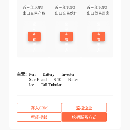
近三年TOP3
近三年TOP3
近三年TOP3
出口交易产品
出口交易伙伴
出口贸易国家
登
登
登
录
录
录
查
查
查
看
看
看
更
更
更
多
多
多
主营：
Peri
Battery
Inverter
Star Brand
S 10
Batter
Ice
Tall Tubular
存入CRM
监控企业
智能搜邮
挖掘联系方式