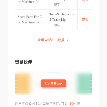
nc Machines-fully
ts For Cnc Machin
印度
Threaded Ball Scr
es-ball Screw Nut
ew-scr4005+6000l
Sfnur2005-4 With
Home&internation
Spare Parts For C
c7tspare Parts For
中国
al Trade Llp
查看
nc Machines-ball
Cnc Machines-full
印度
Screw Nut Sfnur3
y Threaded Ball S
210-4 Withmetal
crew-scr40
Deflectorspare Par
查看全部出口数据
ts For Cnc Machin
es-ball Screw Nut
Sfnur3210-4 With
贸易伙伴
登录查看更多
近三年该公司 的出口贸易伙伴, 共计
10+
位