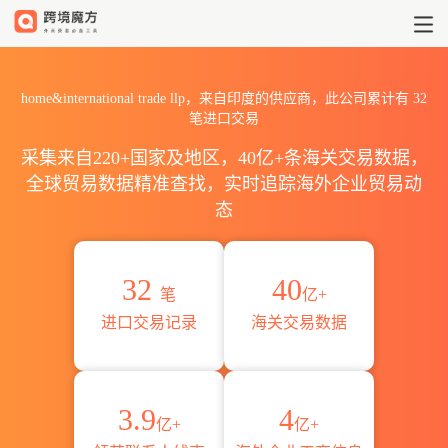
2026home&international 
home&international trade llp，来自印度的供应商，此公司累计有
32
笔进口交易
采集来自220+国家及地区，40亿+条海关交易数据，
全球贸易数据精准查找，实时追踪海外企业贸易动
态
32
40
笔
亿+
进口交易记录
海关交易数据
3.9
4
亿+
亿+