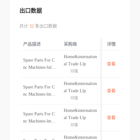
出口数据
共计
32
条出口数据
产品描述
采购商
起运国/地区
详情
Home&internation
Spare Parts For C
中国
al Trade Llp
查看
nc Machines-fully
印度
Threaded Ball Scr
ew-scr2510+6000l
Home&internation
Spare Parts For C
c7tspare Parts For
中国
al Trade Llp
查看
nc Machines-lm G
Cnc Machines-full
印度
uide Rail 45mm-h
y Threaded Ball S
r45-4000n Spare
crew-scr25
Home&internation
Spare Parts For C
Parts For Cnc Mac
中国
al Trade Llp
查看
nc Machines-lm B
hines-lm Guide Ra
印度
lock 55mm Squar
il 45mm-hr45-400
e Type-hh55caspar
0n
Home&internation