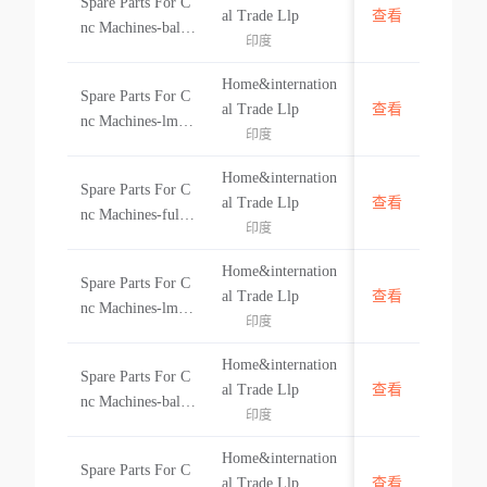
Spare Parts For C
e Parts For Cnc M
中国
al Trade Llp
查看
nc Machines-ball
achines-lm Block
印度
Screw Nut-sfnur6
55mm Square Typ
310-4 Withmetal
e-hh55c
Home&internation
Spare Parts For C
Deflectorspare Par
中国
al Trade Llp
查看
nc Machines-lm B
ts For Cnc Machin
印度
lock 65mm Flange
es-ball Screw Nut-
d Type-hw65ccspa
sfnur6310-4 With
Home&internation
Spare Parts For C
re Parts For Cnc
中国
al Trade Llp
查看
nc Machines-fully
Machines-lm Bloc
印度
Threaded Ball Scr
k 65mm Flanged
ew-scr3205+6000l
Type-hw65
Home&internation
Spare Parts For C
c7tspare Parts For
中国
al Trade Llp
查看
nc Machines-lm B
Cnc Machines-full
印度
lock 25 Mm-hh25
y Threaded Ball S
ca Spare Parts For
crew-scr32
Home&internation
Spare Parts For C
Cnc Machines-lm
中国
al Trade Llp
查看
nc Machines-ball
Block 25 Mm-hh2
印度
Screw Nut Sfnur2
5ca
005-4 Withmetal
Home&internation
Spare Parts For C
Deflectorspare Par
中国
al Trade Llp
查看