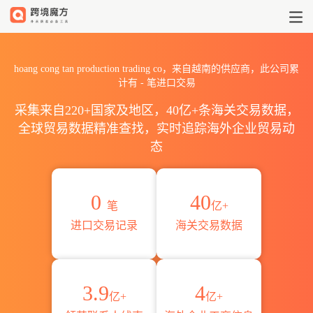
2026hoang cong tan produ
hoang cong tan production trading co，来自越南的供应商，此公司累
计有
-
笔进口交易
采集来自220+国家及地区，40亿+条海关交易数据，
全球贸易数据精准查找，实时追踪海外企业贸易动
态
0
40
笔
亿+
进口交易记录
海关交易数据
3.9
4
亿+
亿+