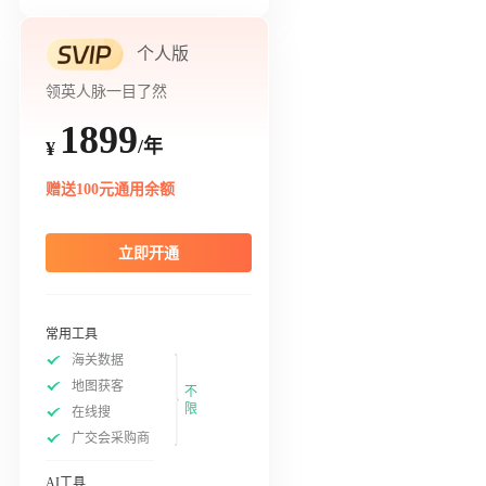
个人版
领英人脉一目了然
1899
/年
¥
赠送100元通用余额
立即开通
常用工具
海关数据
地图获客
不
限
在线搜
广交会采购商
AI工具