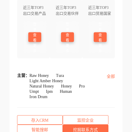
近三年TOP3
近三年TOP3
近三年TOP3
出口交易产品
出口交易伙伴
出口贸易国家
登
登
登
录
录
录
查
查
查
看
看
看
更
更
更
多
多
多
主营：
Raw Honey
Tura
全部
Light Amber Honey
Natural Honey
Honey
Pro
Umpt
Ipm
Human
Iron Drum
存入CRM
监控企业
智能搜邮
挖掘联系方式