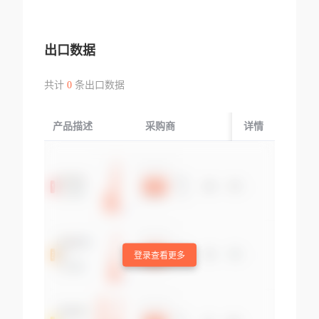
出口数据
共计
0
条出口数据
产品描述
采购商
起运国/地区
详情
登录查看更多