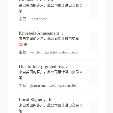
2
来自美国的客户，此公司累计进口交易
登录
笔
主营：
lip,razor,cod
Knoebels Amusement Resort
来自美国的客户，此公司累计进口交易
登录
25
笔
主营：
vehicle,pl 2,arts,home decor,cod,amusement ride,sea
Duetto Intergrgrated Systems Inc.
4
来自美国的客户，此公司累计进口交易
登录
笔
主营：
gh,turn,smart,weld,utp,controller
Local Signguys Inc.
2
来自美国的客户，此公司累计进口交易
登录
笔