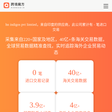
2026hn indigos pvt lim
hn indigos pvt limtied，来自印度的供应商，此公司累计有
-
笔进口
交易
采集来自220+国家及地区，40亿+条海关交易数据，
全球贸易数据精准查找，实时追踪海外企业贸易动
态
0
40
笔
亿+
进口交易记录
海关交易数据
3.9
4
亿+
亿+