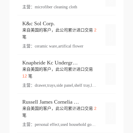
主营：
microfiber cleaning cloth
K&c Sol Corp.
2
来自美国的客户，此公司累计进口交易
登录
笔
主营：
ceramic ware,artifical flower
Knapheide Kc Underground
来自美国的客户，此公司累计进口交易
登录
12
笔
主营：
drawer,trays,side panel,shelf tray,lock drawer,panel,for vehicle,telescopic slide,drawer shelf,equipment,shelf,automotive part
Russell James Cornelia Arlington Va
2
来自美国的客户，此公司累计进口交易
登录
笔
主营：
personal effect,used household goods