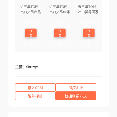
近三年TOP3
近三年TOP3
近三年TOP3
出口交易产品
出口交易伙伴
出口贸易国家
登
登
登
录
录
录
查
查
查
看
看
看
更
更
更
多
多
多
主营：
Shrimps
存入CRM
监控企业
智能搜邮
挖掘联系方式