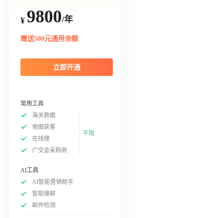
9800
/年
¥
赠送500元通用余额
立即开通
常用工具
海关数据
地图获客
不限
在线搜
广交会采购商
AI工具
AI智能营销助手
智能搜邮
邮件检测