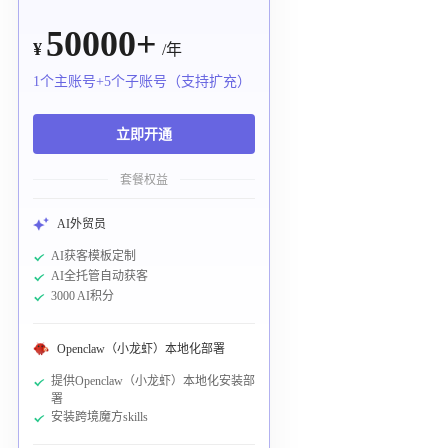
50000+
¥
/年
1个主账号+5个子账号（支持扩充）
立即开通
套餐权益
AI外贸员
AI获客模板定制
AI全托管自动获客
3000 AI积分
Openclaw（小龙虾）本地化部署
提供Openclaw（小龙虾）本地化安装部
署
安装跨境魔方skills