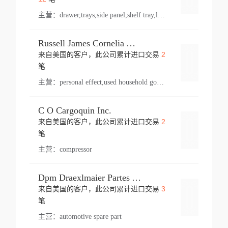
主营：
drawer,trays,side panel,shelf tray,lock drawer,panel,for vehicle,telescopic slide,drawer shelf,equipment,shelf,automotive part
Russell James Cornelia Arlington Va
2
来自美国的客户，此公司累计进口交易
登录
笔
主营：
personal effect,used household goods
C O Cargoquin Inc.
2
来自美国的客户，此公司累计进口交易
登录
笔
主营：
compressor
Dpm Draexlmaier Partes Automotrices Corr Ind Huejotzingo
3
来自美国的客户，此公司累计进口交易
登录
笔
主营：
automotive spare part