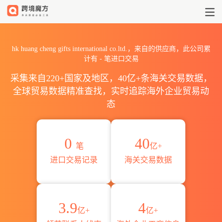
2026hk huang cheng gifts 
hk huang cheng gifts international co.ltd.，来自的供应商，此公司累
计有
-
笔进口交易
采集来自220+国家及地区，40亿+条海关交易数据，
全球贸易数据精准查找，实时追踪海外企业贸易动
态
0
40
笔
亿+
进口交易记录
海关交易数据
3.9
4
亿+
亿+