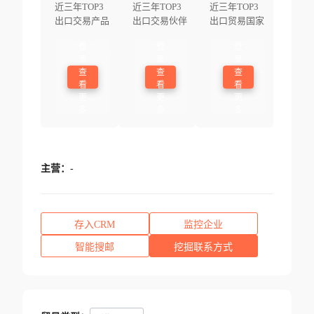
近三年TOP3
近三年TOP3
近三年TOP3
出口交易产品
出口交易伙伴
出口贸易国家
登
登
登
录
录
录
查
查
查
看
看
看
更
更
更
多
多
多
主营：
-
存入CRM
监控企业
智能搜邮
挖掘联系方式