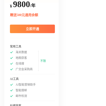
9800
/年
¥
赠送500元通用余额
立即开通
常用工具
海关数据
地图获客
不限
在线搜
广交会采购商
AI工具
AI智能营销助手
智能搜邮
邮件检测
社媒获客