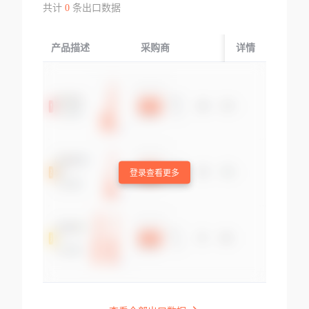
共计
0
条出口数据
产品描述
采购商
起运国/地区
详情
登录查看更多