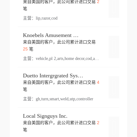
2
来自美国的客户，此公司累计进口交易
登录
笔
主营：
lip,razor,cod
Knoebels Amusement Resort
来自美国的客户，此公司累计进口交易
登录
25
笔
主营：
vehicle,pl 2,arts,home decor,cod,amusement ride,sea
Duetto Intergrgrated Systems Inc.
4
来自美国的客户，此公司累计进口交易
登录
笔
主营：
gh,turn,smart,weld,utp,controller
Local Signguys Inc.
2
来自美国的客户，此公司累计进口交易
登录
笔