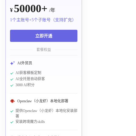
50000+
¥
/年
1个主账号+5个子账号（支持扩充）
立即开通
套餐权益
AI外贸员
AI获客模板定制
AI全托管自动获客
3000 AI积分
Openclaw（小龙虾）本地化部署
提供Openclaw（小龙虾）本地化安装部
署
安装跨境魔方skills