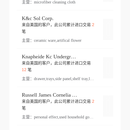
主营：
microfiber cleaning cloth
K&c Sol Corp.
2
来自美国的客户，此公司累计进口交易
登录
笔
主营：
ceramic ware,artifical flower
Knapheide Kc Underground
来自美国的客户，此公司累计进口交易
登录
12
笔
主营：
drawer,trays,side panel,shelf tray,lock drawer,panel,for vehicle,telescopic slide,drawer shelf,equipment,shelf,automotive part
Russell James Cornelia Arlington Va
2
来自美国的客户，此公司累计进口交易
登录
笔
主营：
personal effect,used household goods