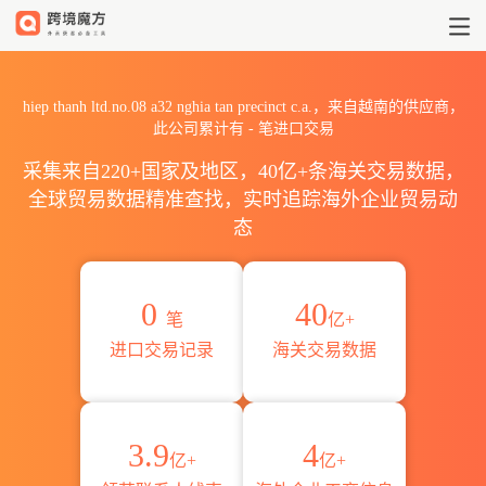
2026hiep thanh ltd.no.08 
hiep thanh ltd.no.08 a32 nghia tan precinct c.a.，来自越南的供应商，
此公司累计有
-
笔进口交易
采集来自220+国家及地区，40亿+条海关交易数据，
全球贸易数据精准查找，实时追踪海外企业贸易动
态
0
40
笔
亿+
进口交易记录
海关交易数据
3.9
4
亿+
亿+