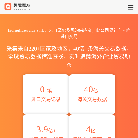
2026hidraulicservice s.
hidraulicservice s.r.l.，来自摩尔多瓦的供应商，此公司累计有
-
笔
进口交易
采集来自220+国家及地区，40亿+条海关交易数据，
全球贸易数据精准查找，实时追踪海外企业贸易动
态
0
40
笔
亿+
进口交易记录
海关交易数据
3.9
4
亿+
亿+