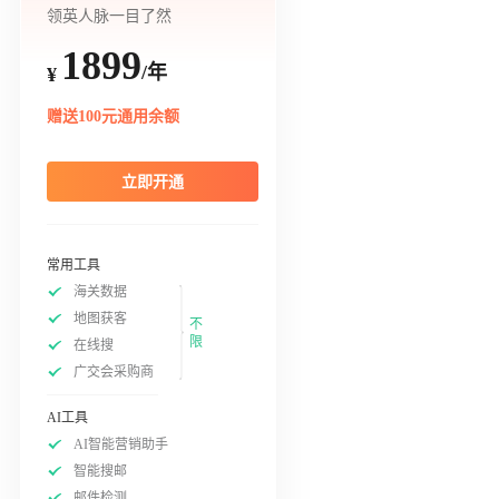
领英人脉一目了然
1899
/年
¥
赠送100元通用余额
立即开通
常用工具
海关数据
地图获客
不
限
在线搜
广交会采购商
AI工具
AI智能营销助手
智能搜邮
邮件检测