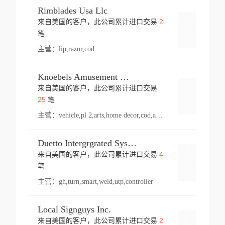
Rimblades Usa Llc
2
来自美国的客户，此公司累计进口交易
登录
笔
主营：
lip,razor,cod
Knoebels Amusement Resort
来自美国的客户，此公司累计进口交易
登录
25
笔
主营：
vehicle,pl 2,arts,home decor,cod,amusement ride,sea
Duetto Intergrgrated Systems Inc.
4
来自美国的客户，此公司累计进口交易
登录
笔
主营：
gh,turn,smart,weld,utp,controller
Local Signguys Inc.
2
来自美国的客户，此公司累计进口交易