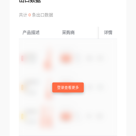
出口数据
共计
0
条出口数据
产品描述
采购商
起运国/地区
详情
登录查看更多