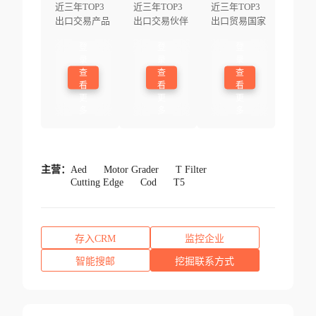
近三年TOP3
近三年TOP3
近三年TOP3
出口交易产品
出口交易伙伴
出口贸易国家
登
登
登
录
录
录
查
查
查
看
看
看
更
更
更
多
多
多
主营：
Aed
Motor Grader
T Filter
Cutting Edge
Cod
T5
存入CRM
监控企业
智能搜邮
挖掘联系方式