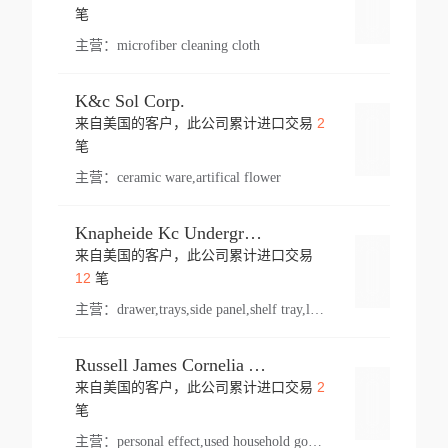
登录
笔
主营：
microfiber cleaning cloth
K&c Sol Corp.
2
来自美国的客户，此公司累计进口交易
登录
笔
主营：
ceramic ware,artifical flower
Knapheide Kc Underground
来自美国的客户，此公司累计进口交易
登录
12
笔
主营：
drawer,trays,side panel,shelf tray,lock drawer,panel,for vehicle,telescopic slide,drawer shelf,equipment,shelf,automotive part
Russell James Cornelia Arlington Va
2
来自美国的客户，此公司累计进口交易
登录
笔
主营：
personal effect,used household goods