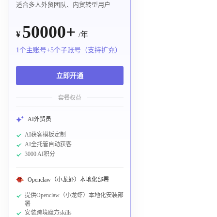
适合多人外贸团队、内贸转型用户
50000+
¥
/年
1个主账号+5个子账号（支持扩充）
立即开通
套餐权益
AI外贸员
AI获客模板定制
AI全托管自动获客
3000 AI积分
Openclaw（小龙虾）本地化部署
提供Openclaw（小龙虾）本地化安装部
署
安装跨境魔方skills