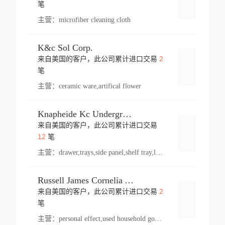
登录
笔
主营：
microfiber cleaning cloth
K&c Sol Corp.
2
来自美国的客户，此公司累计进口交易
登录
笔
主营：
ceramic ware,artifical flower
Knapheide Kc Underground
来自美国的客户，此公司累计进口交易
登录
12
笔
主营：
drawer,trays,side panel,shelf tray,lock drawer,panel,for vehicle,telescopic slide,drawer shelf,equipment,shelf,automotive part
Russell James Cornelia Arlington Va
2
来自美国的客户，此公司累计进口交易
登录
笔
主营：
personal effect,used household goods