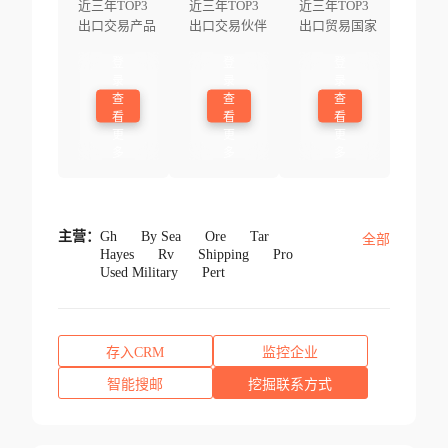
近三年TOP3
近三年TOP3
近三年TOP3
出口交易产品
出口交易伙伴
出口贸易国家
登
登
登
录
录
录
查
查
查
看
看
看
更
更
更
多
多
多
主营：
Gh
By Sea
Ore
Tar
全部
Hayes
Rv
Shipping
Pro
Used Military
Pert
存入CRM
监控企业
智能搜邮
挖掘联系方式