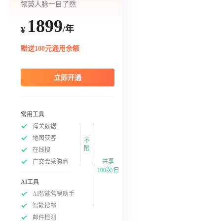
领英人脉一目了然
1899
/年
¥
赠送100元通用余额
立即开通
常用工具
海关数据
地图获客
不
限
在线搜
共享
广交会采购商
100次/日
AI工具
AI智能营销助手
智能搜邮
邮件检测