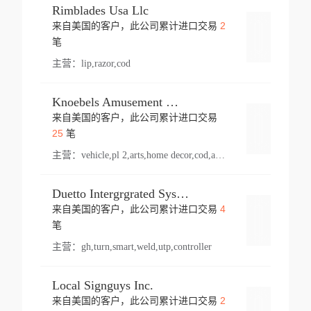
Rimblades Usa Llc
2
来自美国的客户，此公司累计进口交易
登录
笔
主营：
lip,razor,cod
Knoebels Amusement Resort
来自美国的客户，此公司累计进口交易
登录
25
笔
主营：
vehicle,pl 2,arts,home decor,cod,amusement ride,sea
Duetto Intergrgrated Systems Inc.
4
来自美国的客户，此公司累计进口交易
登录
笔
主营：
gh,turn,smart,weld,utp,controller
Local Signguys Inc.
2
来自美国的客户，此公司累计进口交易