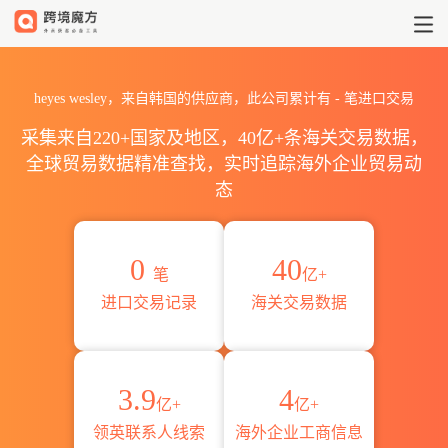
2026heyes wesley海关进出
heyes wesley，来自韩国的供应商，此公司累计有
-
笔进口交易
采集来自220+国家及地区，40亿+条海关交易数据，
全球贸易数据精准查找，实时追踪海外企业贸易动
态
0
40
笔
亿+
进口交易记录
海关交易数据
3.9
4
亿+
亿+
领英联系人线索
海外企业工商信息