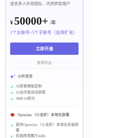
适合多人外贸团队、内贸转型用户
50000+
¥
/年
1个主账号+5个子账号（支持扩充）
立即开通
套餐权益
AI外贸员
AI获客模板定制
AI全托管自动获客
3000 AI积分
Openclaw（小龙虾）本地化部署
提供Openclaw（小龙虾）本地化安装部
署
安装跨境魔方skills