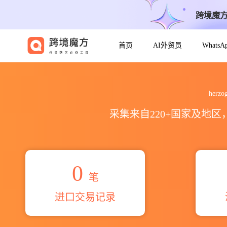
跨境魔
首页
AI外贸员
Whats
2026herzog maschinefabr
herz
采集来自220+国家及地
0
笔
进口交易记录