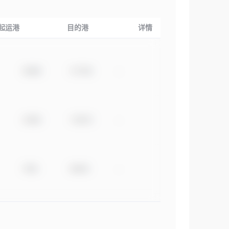
起运港
目的港
详情