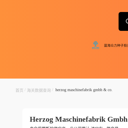
/
/
herzog maschinefabrik gmbh & co.
首页
海关数据查询
Herzog Maschinefabrik Gmbh