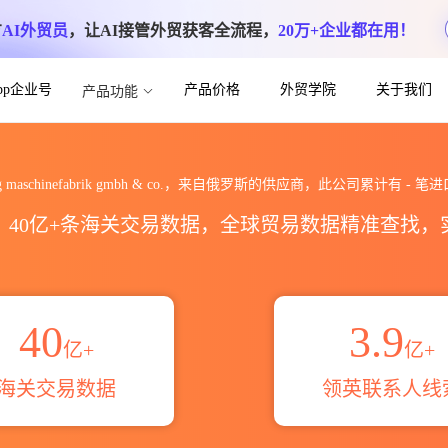
方
AI外贸员
，让AI接管外贸获客全流程，
20万+企业都在用！
App企业号
产品价格
外贸学院
关于我们
产品功能
ik gmbh & co.海关进出口数据统计_
og maschinefabrik gmbh & co.，来自俄罗斯的供应商，此公司累计有
-
笔进
区，40亿+条海关交易数据，全球贸易数据精准查找
40
3.9
亿+
亿+
海关交易数据
领英联系人线