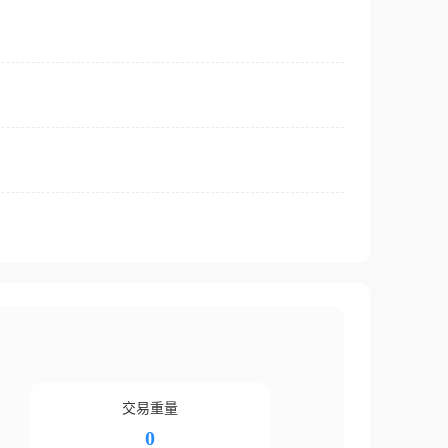
交易重量
0