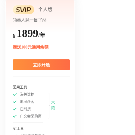
个人版
领英人脉一目了然
1899
/年
¥
赠送100元通用余额
立即开通
常用工具
海关数据
地图获客
不
限
在线搜
广交会采购商
AI工具