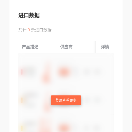
进口数据
共计
0
条进口数据
产品描述
供应商
起运国/地区
详情
登录查看更多