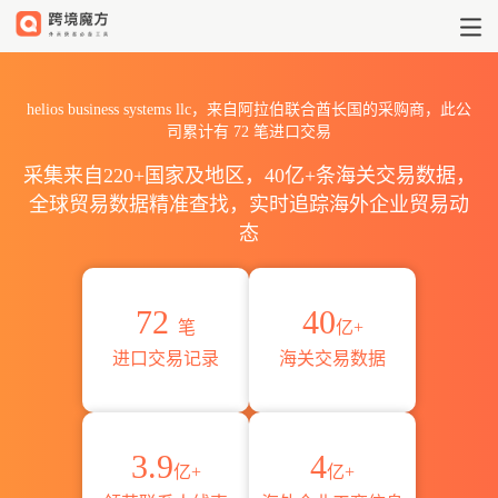
2026helios business sys
helios business systems llc，来自阿拉伯联合酋长国的采购商，此公
司累计有
72
笔进口交易
采集来自220+国家及地区，40亿+条海关交易数据，
全球贸易数据精准查找，实时追踪海外企业贸易动
态
72
40
笔
亿+
进口交易记录
海关交易数据
3.9
4
亿+
亿+