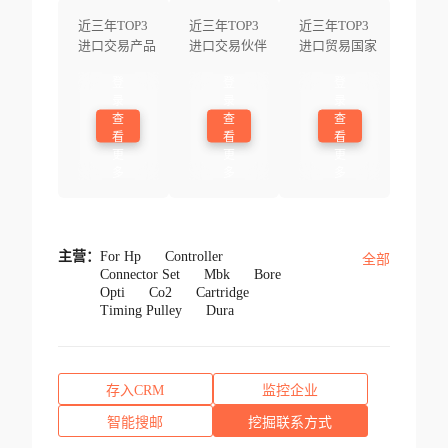
近三年TOP3
近三年TOP3
近三年TOP3
进口交易产品
进口交易伙伴
进口贸易国家
登
登
登
录
录
录
查
查
查
看
看
看
更
更
更
多
多
多
主营：
For Hp
Controller
全部
Connector Set
Mbk
Bore
Opti
Co2
Cartridge
Timing Pulley
Dura
存入CRM
监控企业
智能搜邮
挖掘联系方式