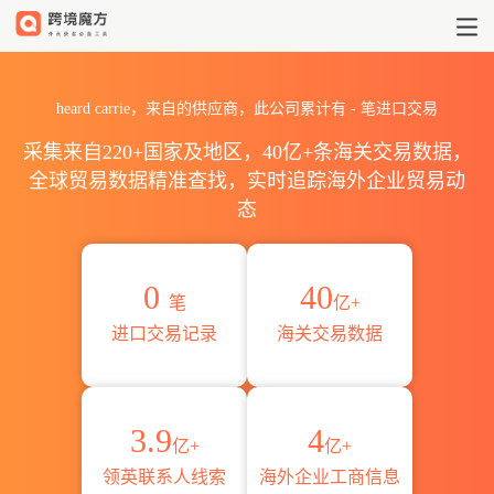
2026heard carrie海关进出
heard carrie，来自的供应商，此公司累计有
-
笔进口交易
采集来自220+国家及地区，40亿+条海关交易数据，
全球贸易数据精准查找，实时追踪海外企业贸易动
态
0
40
笔
亿+
进口交易记录
海关交易数据
3.9
4
亿+
亿+
领英联系人线索
海外企业工商信息