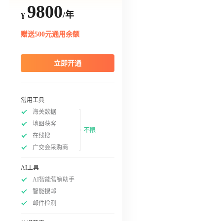
9800
/年
¥
赠送500元通用余额
立即开通
常用工具
海关数据
地图获客
不限
在线搜
广交会采购商
AI工具
AI智能营销助手
智能搜邮
邮件检测