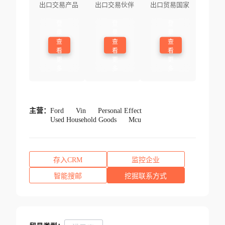
出口交易产品
出口交易伙伴
出口贸易国家
登
登
登
录
录
录
查
查
查
看
看
看
更
更
更
多
多
多
主营：
Ford
Vin
Personal Effect
Used Household Goods
Mcu
存入CRM
监控企业
智能搜邮
挖掘联系方式