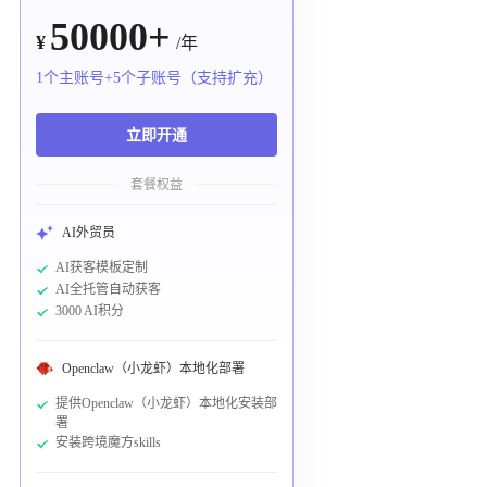
50000+
¥
/年
1个主账号+5个子账号（支持扩充）
立即开通
套餐权益
AI外贸员
AI获客模板定制
AI全托管自动获客
3000 AI积分
Openclaw（小龙虾）本地化部署
提供Openclaw（小龙虾）本地化安装部
署
安装跨境魔方skills