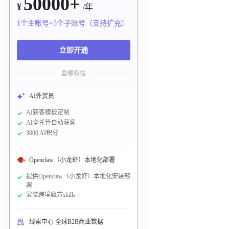
50000+
¥
/年
1个主账号+5个子账号（支持扩充）
立即开通
套餐权益
AI外贸员
AI获客模板定制
AI全托管自动获客
3000 AI积分
Openclaw（小龙虾）本地化部署
提供Openclaw（小龙虾）本地化安装部
署
安装跨境魔方skills
线索中心 全球B2B商业数据