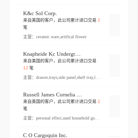
K&c Sol Corp.
2
来自美国的客户，此公司累计进口交易
登录
笔
主营：
ceramic ware,artifical flower
Knapheide Kc Underground
来自美国的客户，此公司累计进口交易
登录
12
笔
主营：
drawer,trays,side panel,shelf tray,lock drawer,panel,for vehicle,telescopic slide,drawer shelf,equipment,shelf,automotive part
Russell James Cornelia Arlington Va
2
来自美国的客户，此公司累计进口交易
登录
笔
主营：
personal effect,used household goods
C O Cargoquin Inc.