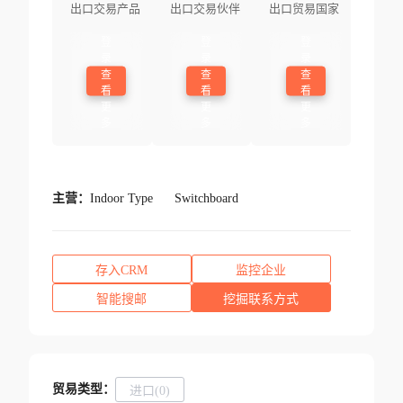
出口交易产品
出口交易伙伴
出口贸易国家
登
登
登
录
录
录
查
查
查
看
看
看
更
更
更
多
多
多
主营：
Indoor Type
Switchboard
存入CRM
监控企业
智能搜邮
挖掘联系方式
贸易类型：
进口(0)