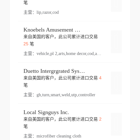
登录
笔
主营：
lip,razor,cod
Knoebels Amusement Resort
来自美国的客户，此公司累计进口交易
登录
25
笔
主营：
vehicle,pl 2,arts,home decor,cod,amusement ride,sea
Duetto Intergrgrated Systems Inc.
4
来自美国的客户，此公司累计进口交易
登录
笔
主营：
gh,turn,smart,weld,utp,controller
Local Signguys Inc.
2
来自美国的客户，此公司累计进口交易
登录
笔
主营：
microfiber cleaning cloth