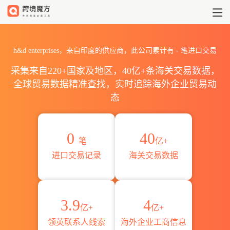
2026h&d enterprises海关
h&d enterprises，来自印度的供应商，此公司累计有
-
笔进口交易
采集来自220+国家及地区，40亿+条海关交易数据，
全球贸易数据精准查找，实时追踪海外企业贸易动
态
0
40
笔
亿+
进口交易记录
海关交易数据
3.9
4
亿+
亿+
领英联系人线索
海外企业工商信息