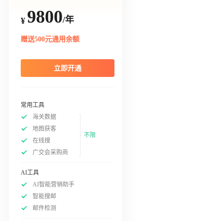
9800
/年
¥
赠送500元通用余额
立即开通
常用工具
海关数据
地图获客
不限
在线搜
广交会采购商
AI工具
AI智能营销助手
智能搜邮
邮件检测