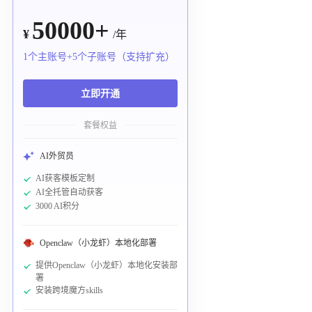
50000+
¥
/年
1个主账号+5个子账号（支持扩充）
立即开通
套餐权益
AI外贸员
AI获客模板定制
AI全托管自动获客
3000 AI积分
Openclaw（小龙虾）本地化部署
提供Openclaw（小龙虾）本地化安装部
署
安装跨境魔方skills