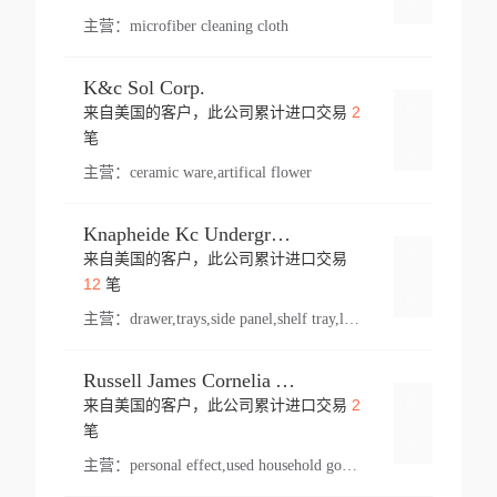
主营：
microfiber cleaning cloth
K&c Sol Corp.
2
来自美国的客户，此公司累计进口交易
登录
笔
主营：
ceramic ware,artifical flower
Knapheide Kc Underground
来自美国的客户，此公司累计进口交易
登录
12
笔
主营：
drawer,trays,side panel,shelf tray,lock drawer,panel,for vehicle,telescopic slide,drawer shelf,equipment,shelf,automotive part
Russell James Cornelia Arlington Va
2
来自美国的客户，此公司累计进口交易
登录
笔
主营：
personal effect,used household goods