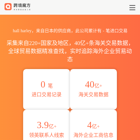
2026hall harley海关进出口
hall harley，来自日本的供应商，此公司累计有
-
笔进口交易
采集来自220+国家及地区，40亿+条海关交易数据，
全球贸易数据精准查找，实时追踪海外企业贸易动
态
0
40
笔
亿+
进口交易记录
海关交易数据
3.9
4
亿+
亿+
领英联系人线索
海外企业工商信息