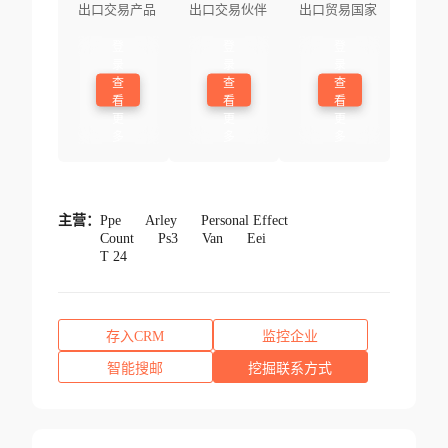
出口交易产品
出口交易伙伴
出口贸易国家
登
登
登
录
录
录
查
查
查
看
看
看
更
更
更
多
多
多
主营：
Ppe
Arley
Personal Effect
Count
Ps3
Van
Eei
T 24
存入CRM
监控企业
智能搜邮
挖掘联系方式