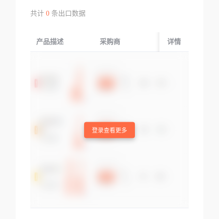
共计
0
条出口数据
产品描述
采购商
起运国/地区
详情
登录查看更多