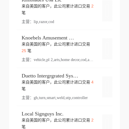
2
来自美国的客户，此公司累计进口交易
登录
笔
主营：
lip,razor,cod
Knoebels Amusement Resort
来自美国的客户，此公司累计进口交易
登录
25
笔
主营：
vehicle,pl 2,arts,home decor,cod,amusement ride,sea
Duetto Intergrgrated Systems Inc.
4
来自美国的客户，此公司累计进口交易
登录
笔
主营：
gh,turn,smart,weld,utp,controller
Local Signguys Inc.
2
来自美国的客户，此公司累计进口交易
登录
笔