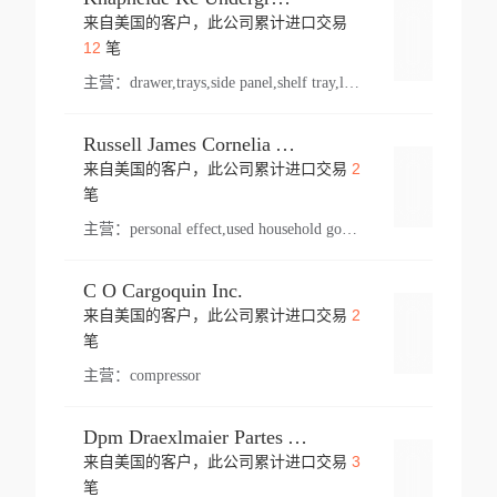
来自美国的客户，此公司累计进口交易
登录
12
笔
主营：
drawer,trays,side panel,shelf tray,lock drawer,panel,for vehicle,telescopic slide,drawer shelf,equipment,shelf,automotive part
Russell James Cornelia Arlington Va
2
来自美国的客户，此公司累计进口交易
登录
笔
主营：
personal effect,used household goods
C O Cargoquin Inc.
2
来自美国的客户，此公司累计进口交易
登录
笔
主营：
compressor
Dpm Draexlmaier Partes Automotrices Corr Ind Huejotzingo
3
来自美国的客户，此公司累计进口交易
登录
笔