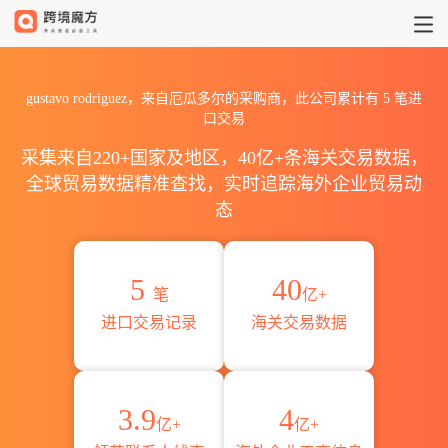
2026gustavo rodriguez
gustavo rodriguez，来自厄瓜多尔的采购商，此公司累计有
5
笔进
口交易
采集来自220+国家及地区，40亿+条海关交易数据，
全球贸易数据精准查找，实时追踪海外企业贸易动
态
5
40
笔
亿+
进口交易记录
海关交易数据
3.9
4
亿+
亿+