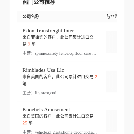
热门公司推荐
公司名称
与**匹配交易
P.don Transfreight International
来自菲律宾的客户，此公司累计进口交
登录
9
易
笔
主营：
spinner,safety fence,cq,floor care machine,cargo,welded steel,web,essential,ratchet tie down,contact email,creatine monohydrate,x 50,bag,paper cups lid,erti,500 c,plush toy,steel wire,webbing,otr tyre,s8,food packaging,edmonton,quad,pc,floor cleaner,carton paper cup,wood pack,auto par,bar chair,oven,fitness products,leisure chair,canada,bicycle,rovin,pickup truck,rat,cover,carton,plastic lid,battery,ride on car,oil gas well,hat,pet cage,n tr,ionic,shoes tel,acrylic bathtub,microvit,fans,lumen,wheels,gin,tdr,tpo,llysine,hot,bur,bonnell spring,g class,dumbbell,condenser,s5,cleaner vacuum,d fence,board,wood,promi,swir,ail,orchard,mattres,cash,microfiber bathrobe,vacuum cleaner floor,access door,pad,wood packing,carton toy,gas well,cotton,freight prepaid,sga,heat exchange,mat,psn,al em,glc,lifting table,cod,plastic shell,wire po,foam,ladies knitted dress,rim,a1,roller,spare part,t 80,waterproof terminal,barbell set,vehicle,bicycle tire,go game,led light,computer chair,block mesh,stainless steel,ape,steel wire rope,carton paper box,ladies knitted pullover,threonine feed grade,electrical appliance,eyebolt,casing,rubber duck,ball,8 port,pet bottle,box steel,scaffolding parts,packing material,na e,polyester knit,blouse,d jack,vacuum flask,lip,aite,fruit plate,steel frame,sealing,mesh,s14,textile,office chair,pendant light,jet,bar stool,furniture,aluminium,wallet,carton pot,tool box,brand new tire,brightway,tria,strea,prop,fishing products,car bumper,butter,fog lamp cover,yofc,tableware,plastic,plastic bottle spray,fireplace,natural stone products,t sp,pullover,aluminium pan,massage product,spotlight,finned tube bundle,table,wood stick,high pressure cleaner,auto part,welded wire mesh,chinese medicine,mater,tsc,sea,cable,glove,supplies,kelvin,sacom,hot dipped galvanized steel pipe,ring wire,pright,rush,ion,paper bag,ring,cup sleeve,oil,gmh,car step,cabinet,leisure table,ladies knit top,sol,electric bicycle,pera,feed grade,air purifier,stanc,storage box,no wooden,pdo,iu,aluminium sheet,k2,p1,s 50,dj,vacuum cleaner,nylon bag,insulat,power,cleaner,hpa,molded,control arm,import,octg,s 99,tablecloth,screw,flail mower,dining chair,l ap,butyl inner tube,ppo,20 sp,wire lock accessories,mattress fabric,kitchen,s7,frame,steel,carton plastic,ipm,electrical cabinet,wear strip,racks,brand tire,tin,packaging material,ys,anji,ceramics product,metal furniture,sebacic acid,umber,flap,ladies knitted,bun pan,chemical substance,lusin,country of origin,edt,unica,stainless steel wire,weld,dire,ai r,poncho,toy car,chemical,t code,s corporation,oem,chinese herb,fly,hydrochloride,ppe,grille,lifting,socks,lighting,ale,unit,hood,stud,aircool,s glass fiber,brass valve valve,tssu,cotton bag,aka,gh,slusher,sporting good,bar stools,n steel,nonwoven bag,essar,ladies knitted skirt,light mouse,drilling,spin bike,sling,insulation tubing,string wound filter cartridge,door frame,u post,optical fibre cable,glass,md,kumho,synthetic grass,shoes,cific,mobil,carton box,fence panel,new tire,chi
Rimblades Usa Llc
2
来自美国的客户，此公司累计进口交易
登录
笔
主营：
lip,razor,cod
Knoebels Amusement Resort
来自美国的客户，此公司累计进口交易
登录
25
笔
主营：
vehicle,pl 2,arts,home decor,cod,amusement ride,sea