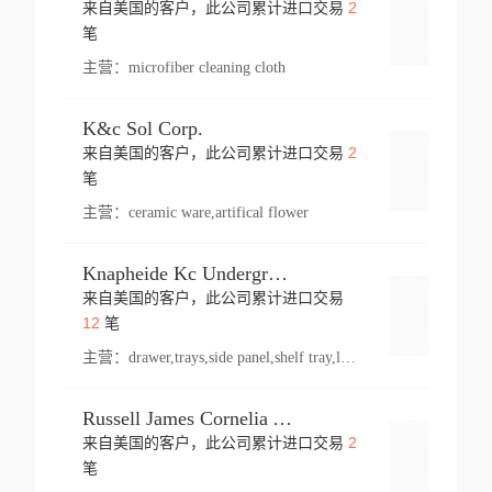
2
来自美国的客户，此公司累计进口交易
登录
笔
主营：
microfiber cleaning cloth
K&c Sol Corp.
2
来自美国的客户，此公司累计进口交易
登录
笔
主营：
ceramic ware,artifical flower
Knapheide Kc Underground
来自美国的客户，此公司累计进口交易
登录
12
笔
主营：
drawer,trays,side panel,shelf tray,lock drawer,panel,for vehicle,telescopic slide,drawer shelf,equipment,shelf,automotive part
Russell James Cornelia Arlington Va
2
来自美国的客户，此公司累计进口交易
登录
笔