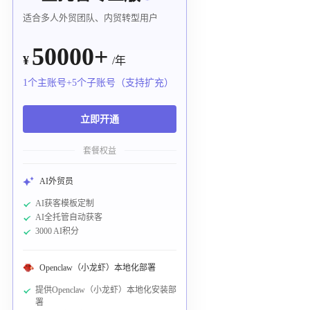
适合多人外贸团队、内贸转型用户
50000+
¥
/年
1个主账号+5个子账号（支持扩充）
立即开通
套餐权益
AI外贸员
AI获客模板定制
AI全托管自动获客
3000 AI积分
Openclaw（小龙虾）本地化部署
提供Openclaw（小龙虾）本地化安装部
署