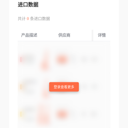
进口数据
共计
0
条进口数据
产品描述
供应商
起运国/地区
详情
登录查看更多