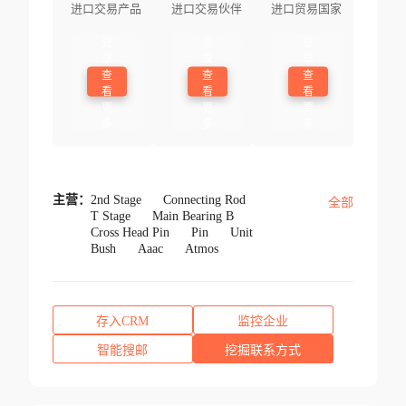
进口交易产品
进口交易伙伴
进口贸易国家
登
登
登
录
录
录
查
查
查
看
看
看
更
更
更
多
多
多
主营：
2nd Stage
Connecting Rod
全部
T Stage
Main Bearing B
Cross Head Pin
Pin
Unit
Bush
Aaac
Atmos
存入CRM
监控企业
智能搜邮
挖掘联系方式