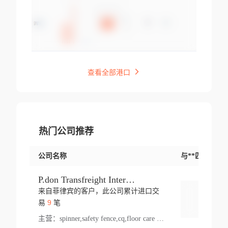
查看全部港口
热门公司推荐
公司名称
与**匹配交易
P.don Transfreight International
来自菲律宾的客户，此公司累计进口交
登录
9
易
笔
主营：
spinner,safety fence,cq,floor care machine,cargo,welded steel,web,essential,ratchet tie down,contact email,creatine monohydrate,x 50,bag,paper cups lid,erti,500 c,plush toy,steel wire,webbing,otr tyre,s8,food packaging,edmonton,quad,pc,floor cleaner,carton paper cup,wood pack,auto par,bar chair,oven,fitness products,leisure chair,canada,bicycle,rovin,pickup truck,rat,cover,carton,plastic lid,battery,ride on car,oil gas well,hat,pet cage,n tr,ionic,shoes tel,acrylic bathtub,microvit,fans,lumen,wheels,gin,tdr,tpo,llysine,hot,bur,bonnell spring,g class,dumbbell,condenser,s5,cleaner vacuum,d fence,board,wood,promi,swir,ail,orchard,mattres,cash,microfiber bathrobe,vacuum cleaner floor,access door,pad,wood packing,carton toy,gas well,cotton,freight prepaid,sga,heat exchange,mat,psn,al em,glc,lifting table,cod,plastic shell,wire po,foam,ladies knitted dress,rim,a1,roller,spare part,t 80,waterproof terminal,barbell set,vehicle,bicycle tire,go game,led light,computer chair,block mesh,stainless steel,ape,steel wire rope,carton paper box,ladies knitted pullover,threonine feed grade,electrical appliance,eyebolt,casing,rubber duck,ball,8 port,pet bottle,box steel,scaffolding parts,packing material,na e,polyester knit,blouse,d jack,vacuum flask,lip,aite,fruit plate,steel frame,sealing,mesh,s14,textile,office chair,pendant light,jet,bar stool,furniture,aluminium,wallet,carton pot,tool box,brand new tire,brightway,tria,strea,prop,fishing products,car bumper,butter,fog lamp cover,yofc,tableware,plastic,plastic bottle spray,fireplace,natural stone products,t sp,pullover,aluminium pan,massage product,spotlight,finned tube bundle,table,wood stick,high pressure cleaner,auto part,welded wire mesh,chinese medicine,mater,tsc,sea,cable,glove,supplies,kelvin,sacom,hot dipped galvanized steel pipe,ring wire,pright,rush,ion,paper bag,ring,cup sleeve,oil,gmh,car step,cabinet,leisure table,ladies knit top,sol,electric bicycle,pera,feed grade,air purifier,stanc,storage box,no wooden,pdo,iu,aluminium sheet,k2,p1,s 50,dj,vacuum cleaner,nylon bag,insulat,power,cleaner,hpa,molded,control arm,import,octg,s 99,tablecloth,screw,flail mower,dining chair,l ap,butyl inner tube,ppo,20 sp,wire lock accessories,mattress fabric,kitchen,s7,frame,steel,carton plastic,ipm,electrical cabinet,wear strip,racks,brand tire,tin,packaging material,ys,anji,ceramics product,metal furniture,sebacic acid,umber,flap,ladies knitted,bun pan,chemical substance,lusin,country of origin,edt,unica,stainless steel wire,weld,dire,ai r,poncho,toy car,chemical,t code,s corporation,oem,chinese herb,fly,hydrochloride,ppe,grille,lifting,socks,lighting,ale,unit,hood,stud,aircool,s glass fiber,brass valve valve,tssu,cotton bag,aka,gh,slusher,sporting good,bar stools,n steel,nonwoven bag,essar,ladies knitted skirt,light mouse,drilling,spin bike,sling,insulation tubing,string wound filter cartridge,door frame,u post,optical fibre cable,glass,md,kumho,synthetic grass,shoes,cific,mobil,carton box,fence panel,new tire,chi