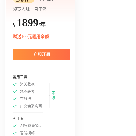
领英人脉一目了然
1899
/年
¥
赠送100元通用余额
立即开通
常用工具
海关数据
地图获客
不
限
在线搜
广交会采购商
AI工具
AI智能营销助手
智能搜邮