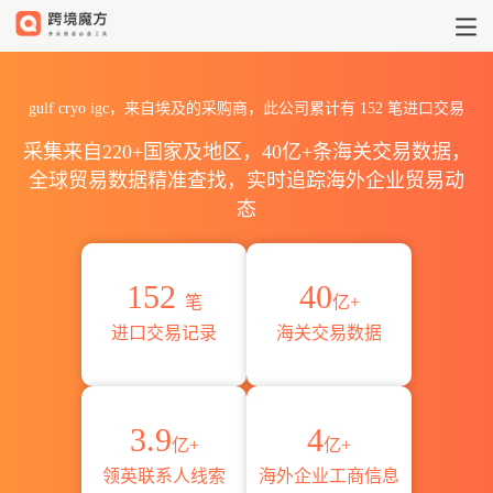
2026gulf cryo igc海关进出
gulf cryo igc，来自埃及的采购商，此公司累计有
152
笔进口交易
采集来自220+国家及地区，40亿+条海关交易数据，
全球贸易数据精准查找，实时追踪海外企业贸易动
态
152
40
笔
亿+
进口交易记录
海关交易数据
3.9
4
亿+
亿+
领英联系人线索
海外企业工商信息