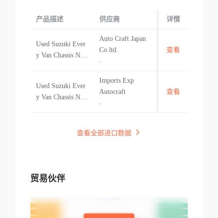
产品描述
供应商
起运国/地区
详情
Auto Craft Japan
Used Suzuki Ever
-
Co.ltd.
查看
y Van Chassis No:
-
Da17v-313530 M
odel Year: 2018 E
Imports Exp
Used Suzuki Ever
ngine Capacity: 65
-
Autocraft
查看
y Van Chassis No:
0 Cc
-
Da17v-313530 M
odel Year: 2018 E
ngine Capacity: 65
查看全部进口数据
0 Cc
贸易伙伴