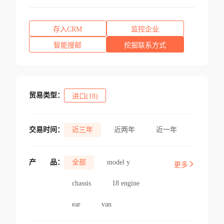
存入CRM
监控企业
智能搜邮
挖掘联系方式
贸易类型：
进口(18)
交易时间：
近三年
近两年
近一年
产
品：
全部
model y
更多
chassis
18 engine
ear
van