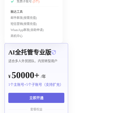
免费子账号
(5个)
触达工具
邮件群发(按需充值)
短信营销(按需充值)
WhatsApp群发(自助申请)
商机中心
AI全托管专业版
适合多人外贸团队、内贸转型用户
50000+
¥
/年
1个主账号+5个子账号（支持扩充）
立即开通
套餐权益