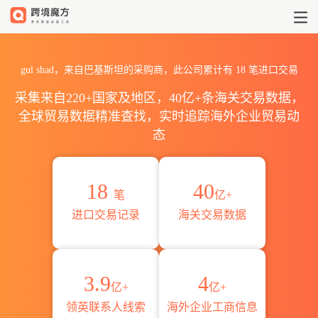
2026gul shad海关进出口数据统
gul shad，来自巴基斯坦的采购商，此公司累计有
18
笔进口交易
采集来自220+国家及地区，40亿+条海关交易数据，
全球贸易数据精准查找，实时追踪海外企业贸易动
态
18
40
笔
亿+
进口交易记录
海关交易数据
3.9
4
亿+
亿+
领英联系人线索
海外企业工商信息