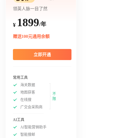
领英人脉一目了然
1899
/年
¥
赠送100元通用余额
立即开通
常用工具
海关数据
地图获客
不
限
在线搜
广交会采购商
AI工具
AI智能营销助手
智能搜邮