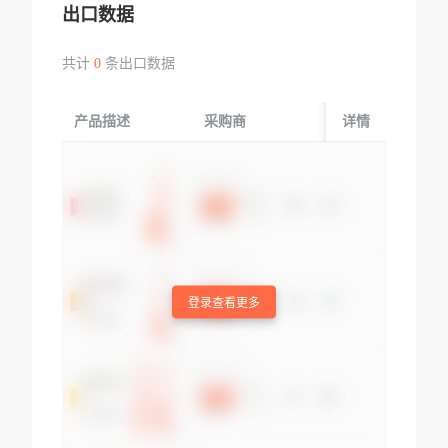
出口数据
共计
0
条出口数据
产品描述
采购商
起运国/地区
详情
登录查看更多