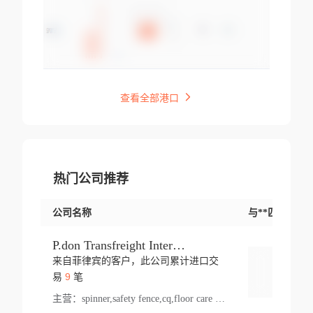
查看全部港口
热门公司推荐
公司名称
与**匹配交易
P.don Transfreight International
来自菲律宾的客户，此公司累计进口交
登录
9
易
笔
主营：
spinner,safety fence,cq,floor care machine,cargo,welded steel,web,essential,ratchet tie down,contact email,creatine monohydrate,x 50,bag,paper cups lid,erti,500 c,plush toy,steel wire,webbing,otr tyre,s8,food packaging,edmonton,quad,pc,floor cleaner,carton paper cup,wood pack,auto par,bar chair,oven,fitness products,leisure chair,canada,bicycle,rovin,pickup truck,rat,cover,carton,plastic lid,battery,ride on car,oil gas well,hat,pet cage,n tr,ionic,shoes tel,acrylic bathtub,microvit,fans,lumen,wheels,gin,tdr,tpo,llysine,hot,bur,bonnell spring,g class,dumbbell,condenser,s5,cleaner vacuum,d fence,board,wood,promi,swir,ail,orchard,mattres,cash,microfiber bathrobe,vacuum cleaner floor,access door,pad,wood packing,carton toy,gas well,cotton,freight prepaid,sga,heat exchange,mat,psn,al em,glc,lifting table,cod,plastic shell,wire po,foam,ladies knitted dress,rim,a1,roller,spare part,t 80,waterproof terminal,barbell set,vehicle,bicycle tire,go game,led light,computer chair,block mesh,stainless steel,ape,steel wire rope,carton paper box,ladies knitted pullover,threonine feed grade,electrical appliance,eyebolt,casing,rubber duck,ball,8 port,pet bottle,box steel,scaffolding parts,packing material,na e,polyester knit,blouse,d jack,vacuum flask,lip,aite,fruit plate,steel frame,sealing,mesh,s14,textile,office chair,pendant light,jet,bar stool,furniture,aluminium,wallet,carton pot,tool box,brand new tire,brightway,tria,strea,prop,fishing products,car bumper,butter,fog lamp cover,yofc,tableware,plastic,plastic bottle spray,fireplace,natural stone products,t sp,pullover,aluminium pan,massage product,spotlight,finned tube bundle,table,wood stick,high pressure cleaner,auto part,welded wire mesh,chinese medicine,mater,tsc,sea,cable,glove,supplies,kelvin,sacom,hot dipped galvanized steel pipe,ring wire,pright,rush,ion,paper bag,ring,cup sleeve,oil,gmh,car step,cabinet,leisure table,ladies knit top,sol,electric bicycle,pera,feed grade,air purifier,stanc,storage box,no wooden,pdo,iu,aluminium sheet,k2,p1,s 50,dj,vacuum cleaner,nylon bag,insulat,power,cleaner,hpa,molded,control arm,import,octg,s 99,tablecloth,screw,flail mower,dining chair,l ap,butyl inner tube,ppo,20 sp,wire lock accessories,mattress fabric,kitchen,s7,frame,steel,carton plastic,ipm,electrical cabinet,wear strip,racks,brand tire,tin,packaging material,ys,anji,ceramics product,metal furniture,sebacic acid,umber,flap,ladies knitted,bun pan,chemical substance,lusin,country of origin,edt,unica,stainless steel wire,weld,dire,ai r,poncho,toy car,chemical,t code,s corporation,oem,chinese herb,fly,hydrochloride,ppe,grille,lifting,socks,lighting,ale,unit,hood,stud,aircool,s glass fiber,brass valve valve,tssu,cotton bag,aka,gh,slusher,sporting good,bar stools,n steel,nonwoven bag,essar,ladies knitted skirt,light mouse,drilling,spin bike,sling,insulation tubing,string wound filter cartridge,door frame,u post,optical fibre cable,glass,md,kumho,synthetic grass,shoes,cific,mobil,carton box,fence panel,new tire,chi