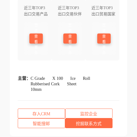
近三年TOP3
近三年TOP3
近三年TOP3
出口交易产品
出口交易伙伴
出口贸易国家
登
登
登
录
录
录
查
查
查
看
看
看
更
更
更
多
多
多
主营：
C Grade
X 100
Ice
Roll
Rubberised Cork
Sheet
10mm
存入CRM
监控企业
智能搜邮
挖掘联系方式