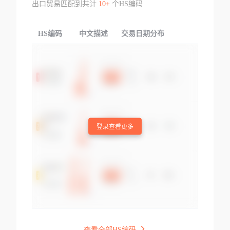
出口贸易匹配到共计
10+
个HS编码
HS编码
中文描述
交易日期分布
TOP
登录查看更多
查看全部HS编码