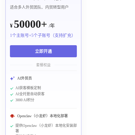
适合多人外贸团队、内贸转型用户
50000+
¥
/年
1个主账号+5个子账号（支持扩充）
立即开通
套餐权益
AI外贸员
AI获客模板定制
AI全托管自动获客
3000 AI积分
Openclaw（小龙虾）本地化部署
提供Openclaw（小龙虾）本地化安装部
署