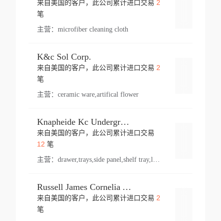
2
来自美国的客户，此公司累计进口交易
登录
笔
主营：
microfiber cleaning cloth
K&c Sol Corp.
2
来自美国的客户，此公司累计进口交易
登录
笔
主营：
ceramic ware,artifical flower
Knapheide Kc Underground
来自美国的客户，此公司累计进口交易
登录
12
笔
主营：
drawer,trays,side panel,shelf tray,lock drawer,panel,for vehicle,telescopic slide,drawer shelf,equipment,shelf,automotive part
Russell James Cornelia Arlington Va
2
来自美国的客户，此公司累计进口交易
登录
笔