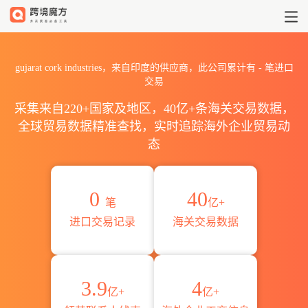
2026gujarat cork indus
gujarat cork industries，来自印度的供应商，此公司累计有
-
笔进口
交易
采集来自220+国家及地区，40亿+条海关交易数据，
全球贸易数据精准查找，实时追踪海外企业贸易动
态
0
40
笔
亿+
进口交易记录
海关交易数据
3.9
4
亿+
亿+